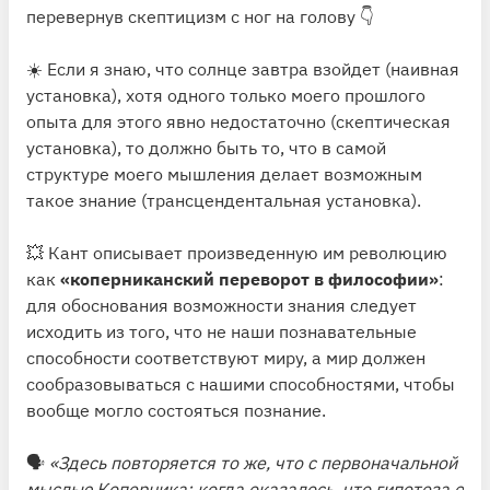
перевернув скептицизм с ног на голову 👇
☀️ Если я знаю, что солнце завтра взойдет (наивная
установка), хотя одного только моего прошлого
опыта для этого явно недостаточно (скептическая
установка), то должно быть то, что в самой
структуре моего мышления делает возможным
такое знание (трансцендентальная установка).
💥 Кант описывает произведенную им революцию
как
«коперниканский переворот в философии»
:
для обоснования возможности знания следует
исходить из того, что не наши познавательные
способности соответствуют миру, а мир должен
сообразовываться с нашими способностями, чтобы
вообще могло состояться познание.
🗣
«Здесь повторяется то же, что с первоначальной
мыслью Коперника: когда оказалось, что гипотеза о