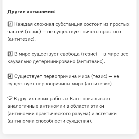
Другие антиномии:
2️⃣ Каждая сложная субстанция состоит из простых
частей (тезис) — не существует ничего простого
(антитезис).
3️⃣ В мире существует свобода (тезис) — в мире все
каузально детерминировано (антитезис).
4️⃣ Существует первопричина мира (тезис) — не
существует первопричины мира (антитезис).
💡 В других своих работах Кант показывает
аналогичные антиномии в области этики
(антиномии практического разума) и эстетики
(антиномии способности суждения).