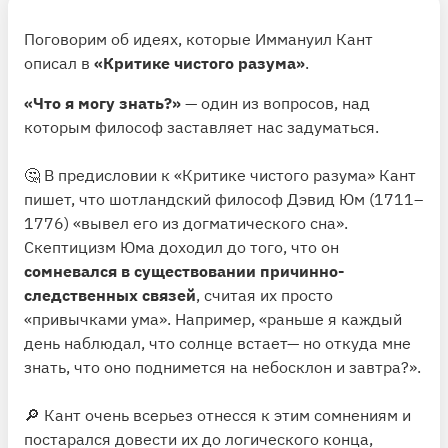
Поговорим об идеях, которые Иммануил Кант
описал в
«Критике чистого разума»
.
«Что я могу знать?»
— один из вопросов, над
которым философ заставляет нас задуматься.
🤔 В предисловии к «Критике чистого разума» Кант
пишет, что шотландский философ Дэвид Юм (1711–
1776) «вывел его из догматического сна».
Скептицизм Юма доходил до того, что он
сомневался в существовании причинно-
следственных связей
, считая их просто
«привычками ума». Например, «раньше я каждый
день наблюдал, что солнце встает— но откуда мне
знать, что оно поднимется на небосклон и завтра?».
🔎 Кант очень всерьез отнесся к этим сомнениям и
постарался довести их до логического конца,