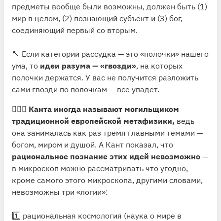
предметы вообще были возможны, должен быть (1)
мир в целом, (2) познающий субъект и (3) бог,
соединяющий первый со вторым.
🔨 Если категории рассудка — это «полочки» нашего
ума, то
идеи разума — «гвозди»
, на которых
полочки держатся. У вас не получится разложить
сами гвозди по полочкам — все упадет.
🙅🏻‍♂️
Канта иногда называют могильщиком
традиционной европейской метафизики,
ведь
она занималась как раз тремя главными темами —
богом, миром и душой. А Кант показал, что
рациональное познание этих идей невозможно
—
в микроскоп можно рассматривать что угодно,
кроме самого этого микроскопа, другими словами,
невозможны три «логии»:
1️⃣ рациональная космология (наука о мире в