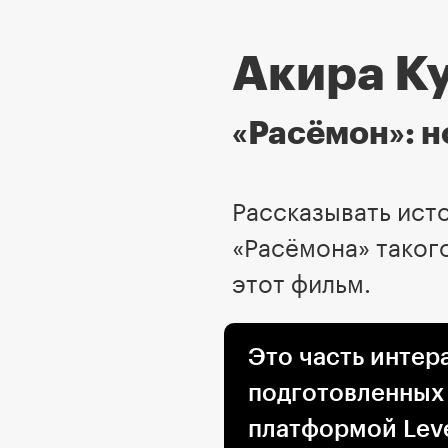
Акира К
«Расёмон»: 
Рассказывать исто
«Расёмона» такого
этот фильм.
Это часть интер
подготовленных
платформой Leve