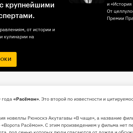
и «История 
 с крупнейшими
От целлуло
спертами.
Премии Пр
равлениям, от истории и
и кулинарии на
РОКИ
0 года
«Расёмон»
. Это второй по известности и цитируем
ия новеллы Рюноскэ Акутагавы «В чаще», а название фил
 «Ворота Расёмон». С этим произведением у фильма нет п
ота, под сенью которых люди спасаются от дождя и обсу