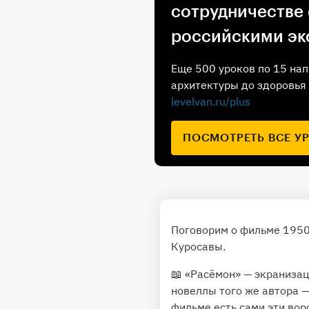
сотрудничестве
российскими эк
Еще 500 уроков по 15 нап
архитектуры до здоровья 
levelvan.ru/plus
ПОСМОТРЕТЬ ВСЕ У
Поговорим о фильме 195
Куросавы.
📖 «Расёмон» — экранизац
новеллы того же автора —
фильме есть сами эти вор