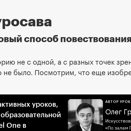
уросава
новый способ повествовани
рию не с одной, а с разных точек зре
 не было. Посмотрим, что еще изобре
АВТОР УРОК
активных уроков,
Олег Г
 образовательной
Искусствов
l One в
«По залам 