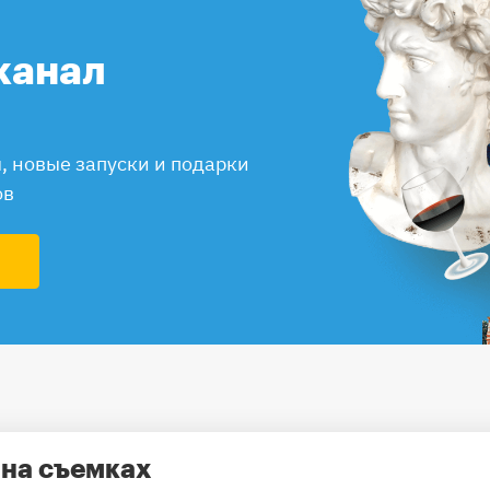
канал
 новые запуски и подарки
ов
 на съемках