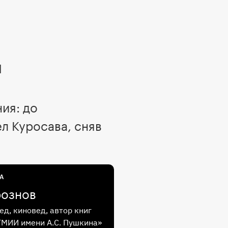
я
ния: до
л Куросава, сняв
А
рознов
ед, киновед, автор книг
ГМИИ имени А.С. Пушкина»