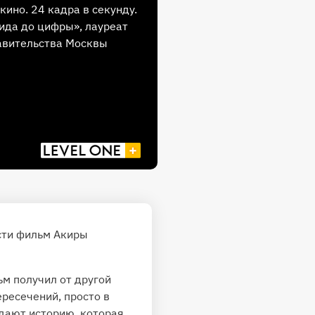
кино. 24 кадра в секунду.
ида до цифры», лауреат
авительства Москвы
ости фильм Акиры
ьм получил от другой
ересечений, просто в
ждают историю, которая