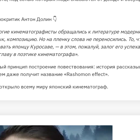
нокритик Антон Долин 👇
ногие кинематографисты обращались к литературе модерни
ык, композицию. Но на пленку слова не переносились. То, 
вать японцу Куросаве, — в этом, пожалуй, залог его успеха
главу в поэтике кинематографа».
ый принцип построение повествования: история рассказыва
ем даже получит название «Rashomon effect».
 открыло всему миру японский кинематограф.