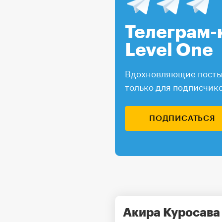
Телеграм-
Level One
Вдохновляющие посты,
только для подписчик
ПОДПИСАТЬСЯ
Акира Куросава