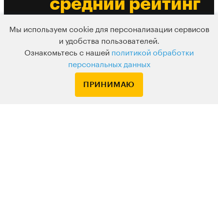
средний рейтинг
лекции
Мы используем cookie для персонализации сервисов
и удобства пользователей.
Есть из чего выбрать
Ознакомьтесь с нашей
политикой обработки
До 10 разных
персональных данных
вебинаров в
ПРИНИМАЮ
день
Подписка
Узнавайте о новых курсах и лекциях первым