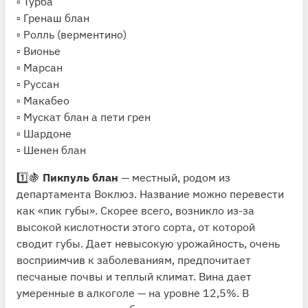
▫️ Турба
▫️ Гренаш блан
▫️ Ролль (верментино)
▫️ Вионье
▫️ Марсан
▫️ Руссан
▫️ Макабео
▫️ Мускат блан а пети грен
▫️ Шардоне
▫️ Шенен блан
1️⃣🍇
Пикпуль блан
— местный, родом из
департамента Воклюз. Название можно перевести
как «пик губы». Скорее всего, возникло из-за
высокой кислотности этого сорта, от которой
сводит губы. Дает невысокую урожайность, очень
восприимчив к заболеваниям, предпочитает
песчаные почвы и теплый климат. Вина дает
умеренные в алкоголе — на уровне 12,5%. В