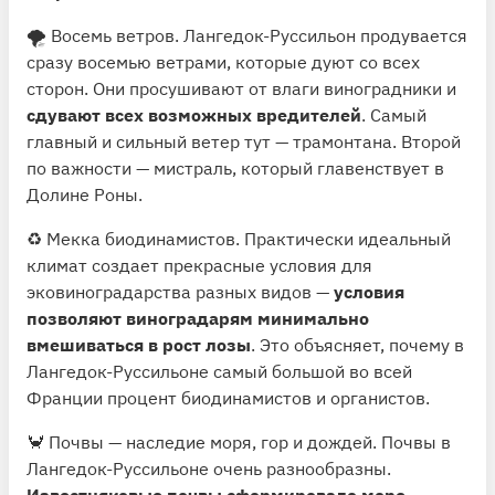
🌪 Восемь ветров. Лангедок-Руссильон продувается
сразу восемью ветрами, которые дуют со всех
сторон. Они просушивают от влаги виноградники и
сдувают всех возможных вредителей
. Самый
главный и сильный ветер тут — трамонтана. Второй
по важности — мистраль, который главенствует в
Долине Роны.
♻️ Мекка биодинамистов. Практически идеальный
климат создает прекрасные условия для
эковиноградарства разных видов —
условия
позволяют виноградарям минимально
вмешиваться в рост лозы
. Это объясняет, почему в
Лангедок-Руссильоне самый большой во всей
Франции процент биодинамистов и органистов.
🦀 Почвы — наследие моря, гор и дождей. Почвы в
Лангедок-Руссильоне очень разнообразны.
Известняковые почвы сформировало море,