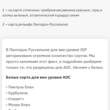
1 — на карте отмечены: прибрежная равнина красным, горы и
холмы зеленым, атлантический коридор синим
2 — карта рельефа Лангедок-Руссильона
В Лангедок-Руссильоне для вин уровня IGP
авторизовано огромное количество сортов. Мы
просто запомним этот факт, а подробнее разберем
только те, что разрешены для AOC. Начнем с белых.
Белые сорта для вин уровня AOC
▫️ Пикпуль блан
▫️ Бурбуленк
▫️ Клерет>
▫️ Мозак блан