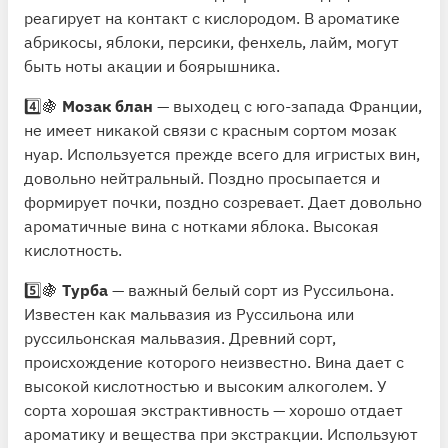
реагирует на контакт с кислородом. В ароматике
абрикосы, яблоки, персики, фенхель, лайм, могут
быть ноты акации и боярышника.
4️⃣🍇
Мозак блан
— выходец с юго-запада Франции,
не имеет никакой связи с красным сортом мозак
нуар. Используется прежде всего для игристых вин,
довольно нейтральный. Поздно просыпается и
формирует почки, поздно созревает. Дает довольно
ароматичные вина с нотками яблока. Высокая
кислотность.
5️⃣🍇
Турба
— важный белый сорт из Руссильона.
Известен как мальвазия из Руссильона или
руссильонская мальвазия. Древний сорт,
происхождение которого неизвестно. Вина дает с
высокой кислотностью и высоким алкоголем. У
сорта хорошая экстрактивность — хорошо отдает
ароматику и вещества при экстракции. Используют