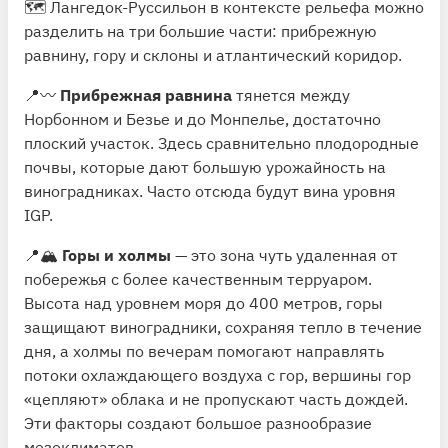
🗺 Лангедок-Руссильон в контексте рельефа можно
разделить на три большие части: прибрежную
равнину, гору и склоны и атлантический коридор.
📍〰️
Прибрежная равнина
тянется между
Норбонном и Безье и до Монпелье, достаточно
плоский участок. Здесь сравнительно плодородные
почвы, которые дают большую урожайность на
виноградниках. Часто отсюда будут вина уровня
IGP.
📍🏔
Горы и холмы
— это зона чуть удаленная от
побережья с более качественным терруаром.
Высота над уровнем моря до 400 метров, горы
защищают виноградники, сохраняя тепло в течение
дня, а холмы по вечерам помогают направлять
потоки охлаждающего воздуха с гор, вершины гор
«цепляют» облака и не пропускают часть дождей.
Эти факторы создают большое разнообразие
мезоклиматов.