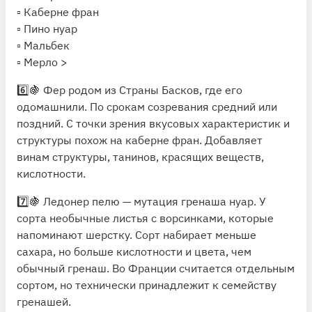
▫ Каберне фран
▫ Пино нуар
▫ Мальбек
▫ Мерло >
6️⃣🍇 Фер родом из Страны Басков, где его
одомашнили. По срокам созревания средний или
поздний. С точки зрения вкусовых характеристик и
структуры похож на каберне фран. Добавляет
винам структуры, танинов, красящих веществ,
кислотности.
7️⃣🍇 Ледонер пелю — мутация гренаша нуар. У
сорта необычные листья с ворсинками, которые
напоминают шерстку. Сорт набирает меньше
сахара, но больше кислотности и цвета, чем
обычный гренаш. Во Франции считается отдельным
сортом, но технически принадлежит к семейству
гренашей.