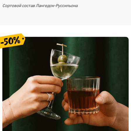
Сортовой состав Лангедок-Руссильона