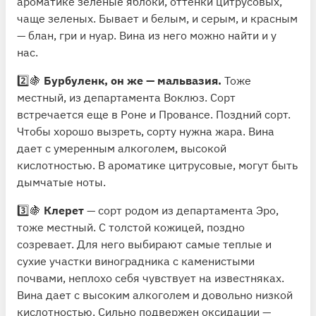
ароматике зеленые яблоки, оттенки цитрусовых,
чаще зеленых. Бывает и белым, и серым, и красным
— блан, гри и нуар. Вина из него можно найти и у
нас.
2️⃣🍇
Бурбуленк, он же — мальвазия.
Тоже
местный, из департамента Воклюз. Сорт
встречается еще в Роне и Провансе. Поздний сорт.
Чтобы хорошо вызреть, сорту нужна жара. Вина
дает с умеренным алкоголем, высокой
кислотностью. В ароматике цитрусовые, могут быть
дымчатые ноты.
3️⃣🍇
Клерет
— сорт родом из департамента Эро,
тоже местный. С толстой кожицей, поздно
созревает. Для него выбирают самые теплые и
сухие участки виноградника с каменистыми
почвами, неплохо себя чувствует на известняках.
Вина дает с высоким алкоголем и довольно низкой
кислотностью. Сильно подвержен оксидации —