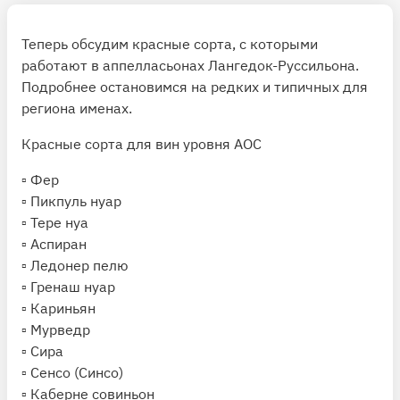
Теперь обсудим красные сорта, с которыми
работают в аппелласьонах Лангедок-Руссильона.
Подробнее остановимся на редких и типичных для
региона именах.
Красные сорта для вин уровня AOC
▫️ Фер
▫️ Пикпуль нуар
▫️ Тере нуа
▫️ Аспиран
▫️ Ледонер пелю
▫️ Гренаш нуар
▫️ Кариньян
▫️ Мурведр
▫️ Сира
▫ Сенсо (Синсо)
▫ Каберне совиньон