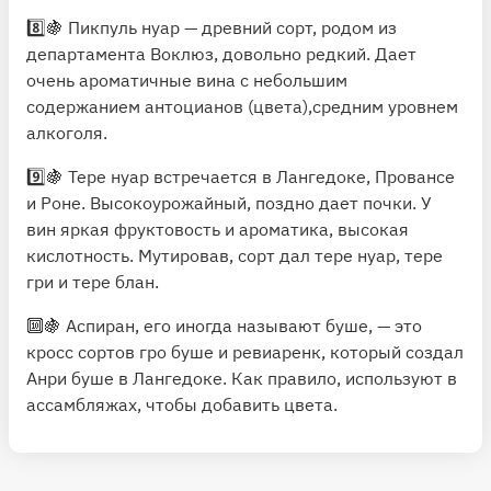
8️⃣🍇 Пикпуль нуар — древний сорт, родом из
департамента Воклюз, довольно редкий. Дает
очень ароматичные вина с небольшим
содержанием антоцианов (цвета),средним уровнем
алкоголя.
9️⃣🍇 Тере нуар встречается в Лангедоке, Провансе
и Роне. Высокоурожайный, поздно дает почки. У
вин яркая фруктовость и ароматика, высокая
кислотность. Мутировав, сорт дал тере нуар, тере
гри и тере блан.
🔟🍇 Аспиран, его иногда называют буше, — это
кросс сортов гро буше и ревиаренк, который создал
Анри буше в Лангедоке. Как правило, используют в
ассамбляжах, чтобы добавить цвета.