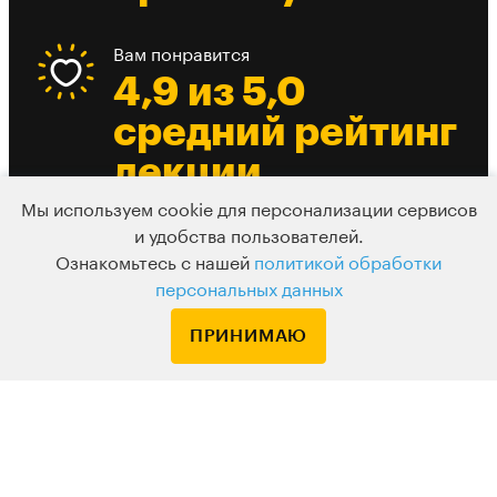
Вам понравится
4,9 из 5,0
средний рейтинг
лекции
Мы используем cookie для персонализации сервисов
и удобства пользователей.
Есть из чего выбрать
Ознакомьтесь с нашей
политикой обработки
До 10 разных
персональных данных
вебинаров в
ПРИНИМАЮ
день