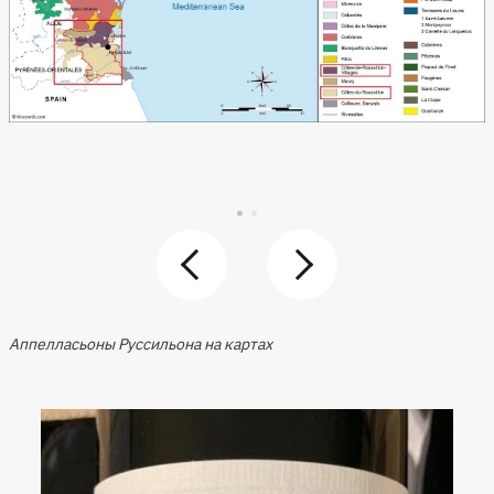
Аппелласьоны Руссильона на картах