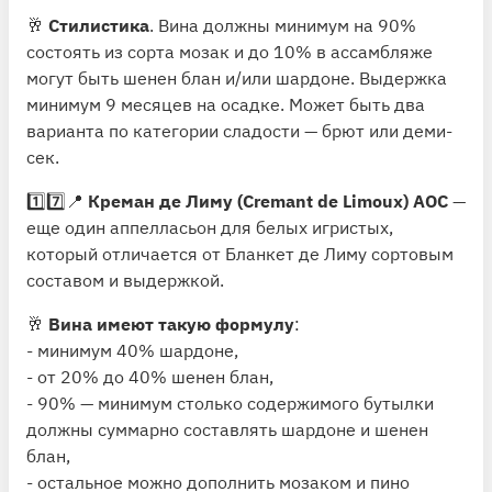
🥂
Стилистика
. Вина должны минимум на 90%
состоять из сорта мозак и до 10% в ассамбляже
могут быть шенен блан и/или шардоне. Выдержка
минимум 9 месяцев на осадке. Может быть два
варианта по категории сладости — брют или деми-
сек.
1️⃣7️⃣📍
Креман де Лиму (Cremant de Limoux) АОС
—
еще один аппелласьон для белых игристых,
который отличается от Бланкет де Лиму сортовым
составом и выдержкой.
🥂
Вина имеют такую формулу
:
- минимум 40% шардоне,
- от 20% до 40% шенен блан,
- 90% — минимум столько содержимого бутылки
должны суммарно составлять шардоне и шенен
блан,
- остальное можно дополнить мозаком и пино