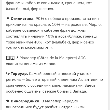
франом и каберне совиньоном, гренашем, кот
(мальбеком), фер и сенсо.
🍷
Стилистика.
90% от общего производства вин
приходится на красные, 10% — на розовые. Мерло,
каберне совиньон и каберне фран должны
составлять минимум 40% в ассамбляже, гренаш
тоже минимум 40%, кот (мальбек), фер и сенсо
суммарно максимум 20%.
1️⃣2️⃣📍 Малепер (Côtes de la Malepère) АОС —
славится винами из мерло.
💦
Терруар.
Самый ровный и плоский участок
региона — более открытый к влиянию Атлантики по
сравнению с соседними аппелласьонами. Здесь
особенно ощутимы свежие бризы с Запада.
🍁
Виноградники.
В Малепер нередко
виноградники будут разбиты отдельными