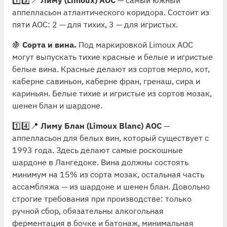
1️⃣3️⃣📍
Лиму (Limoux) АОС
— самый южный
аппелласьон атлантического коридора. Состоит из
пяти АОС: 2 — для тихих, 3 — для игристых.
🍇
Сорта и вина.
Под маркировкой Limoux АОС
могут выпускать тихие красные и белые и игристые
белые вина. Красные делают из сортов мерло, кот,
каберне савиньон, каберне фран, гренаш, сира и
кариньян. Белые тихие и игристые из сортов мозак,
шенен блан и шардоне.
1️⃣4️⃣📍
Лиму Блан (Limoux Blanc) AOC
—
аппелласьон для белых вин, который существует с
1993 года. Здесь делают самые роскошные
шардоне в Лангедоке. Вина должны состоять
минимум на 15% из сорта мозак, остальная часть
ассамбляжа — из шардоне и шенен блан. Довольно
строгие требования при производстве: только
ручной сбор, обязательны алкогольная
ферментация в бочке и батонаж, минимальная