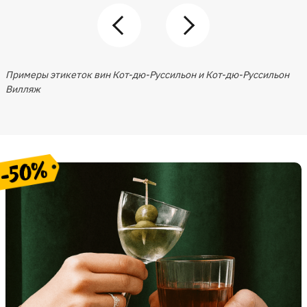
Примеры этикеток вин Кот-дю-Руссильон и Кот-дю-Руссильон
Вилляж