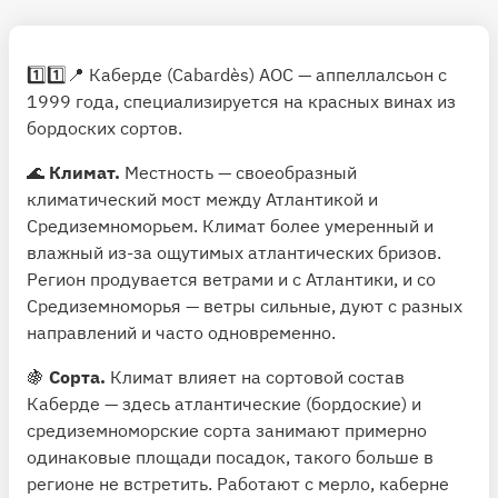
1️⃣1️⃣📍 Каберде (Cabardès) АОС — аппеллалсьон с
1999 года, специализируется на красных винах из
бордоских сортов.
🌊
Климат.
Местность — своеобразный
климатический мост между Атлантикой и
Средиземноморьем. Климат более умеренный и
влажный из-за ощутимых атлантических бризов.
Регион продувается ветрами и с Атлантики, и со
Средиземноморья — ветры сильные, дуют с разных
направлений и часто одновременно.
🍇
Сорта.
Климат влияет на сортовой состав
Каберде — здесь атлантические (бордоские) и
средиземноморские сорта занимают примерно
одинаковые площади посадок, такого больше в
регионе не встретить. Работают с мерло, каберне