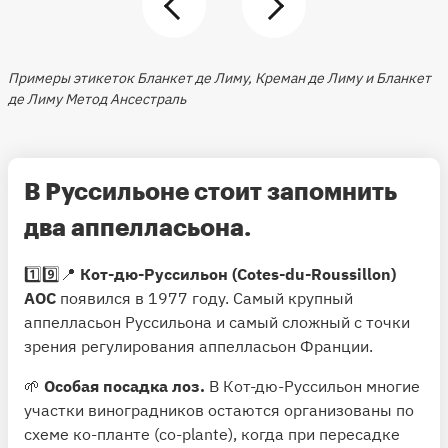
Примеры этикеток Бланкет де Лиму, Креман де Лиму и Бланкет
де Лиму Метод Ансестраль
В Руссильоне стоит запомнить
два аппелласьона.
1️⃣9️⃣📍
Кот-дю-Руссильон (Cotes-du-Roussillon)
АОС
появился в 1977 году. Самый крупный
аппелласьон Руссильона и самый сложный с точки
зрения регулирования аппелласьон Франции.
🌱
Особая посадка лоз.
В Кот-дю-Руссильон многие
участки виноградников остаются организованы по
схеме ко-планте (co-plante), когда при пересадке