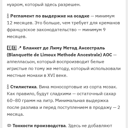
нуаром, который здесь разрешен.
🍾
Регламент по выдержке на осадке
— минимум
12 месяцев. Это больше, чем требует для креманов
французское законодательство — минимум 9
месяцев.
1️⃣8️⃣📍
Бланкет де Лиму Метод Ансестраль
(Blanquette de Limoux Methode Ancestrale) АОС
—
аппелласьон, который воспроизводит белые
игристые по тому же методу, который использовали
местные монахи в XVI веке.
🍾
Стилистика
. Вина моносортовые из сорта мозак.
Как правило, будут сладкими — остаточный сахар
60–80 грамм на литр. Минимальная выдержка
после разлива и перед поступлением в продажу — 2
месяца.
🦠
Тонкости производства
. Здесь не добавляют