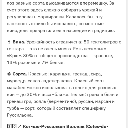
лоз разные сорта высаживаются вперемешку. За
счет этого здесь сложно собирать урожай и
регулировать маркировки. Казалось бы, эту
сложность стоило бы исправить, но местные
виноделы превратили ее в наследие и традицию.
🍷
Вина.
Урожайность ограничена: 50 гектолитров с
гектара — это не очень много. Есть несколько
«Крю». 80% от общего производства — красные,
13% розовые и 7% белые.
🍇
Сорта.
Красные: кариньян, гренаш, сира,
мурведр, сенсо ладенер пелю. Красный сорт
макабео можно использовать только для розовых
вин — до 30% в ассамбляже. Белые: гренаш блан и
гренаш гри, ролль (верментино), руссан, марсан и
турба — сорт, который составляет специфику
Руссильона.
2️⃣0️⃣📍
Кот-дю-Руссильон Вилляж (Cotes-du-