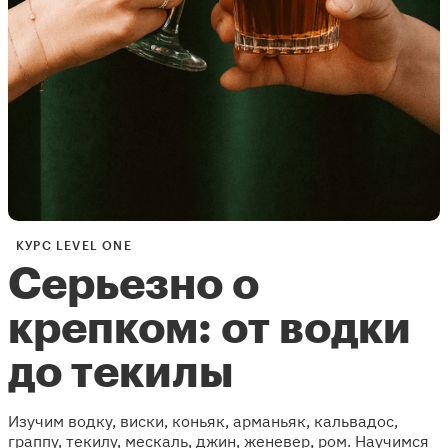
КУРС LEVEL ONE
Серьезно о
крепком: от водки
до текилы
Изучим водку, виски, коньяк, арманьяк, кальвадос,
граппу, текилу, мескаль, джин, женевер, ром. Научимся