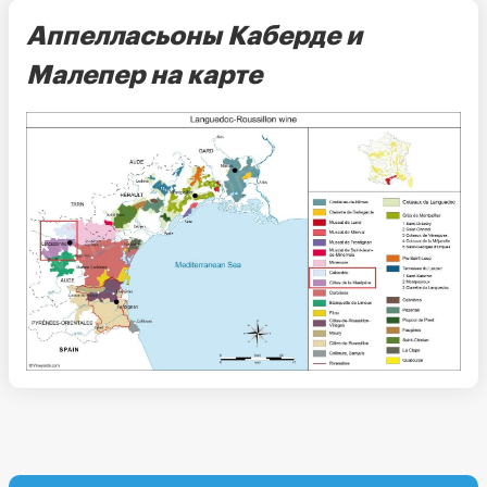
Аппелласьоны Каберде и
Малепер на карте