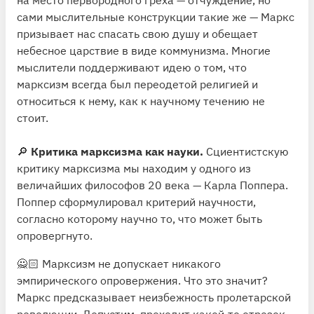
сами мыслительные конструкции такие же — Маркс
призывает нас спасать свою душу и обещает
небесное царствие в виде коммунизма. Многие
мыслители поддерживают идею о том, что
марксизм всегда был переодетой религией и
относиться к нему, как к научному течению не
стоит.
🔎
Критика марксизма как науки.
Сциентистскую
критику марксизма мы находим у одного из
величайших философов 20 века — Карла Поппера.
Поппер сформулировал критерий научности,
согласно которому научно то, что может быть
опровергнуто.
🙅🏻 Марксизм не допускает никакого
эмпирического опровержения. Что это значит?
Маркс предсказывает неизбежность пролетарской
революции. Допустим, проходит какой-то отрезок