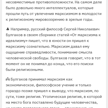
несовместимые противоположности. На самом деле
было довольно много интеллектуалов, которые
прошли путь от увлечения марксизмом в молодости
к религиозному мировоззрению в зрелые годы.
🎩 Например, русский философ Сергей Николаевич
Булгаков в своем сборнике статей «От марксизма к
идеализму» пишет, что в юности он пришел к
марксизму сознательно. Марксизм давал ему
ощущение справедливости, понимание смысла
человеческой свободы. Булгаков говорит, что в тот
момент он не понимал до конца, что его поиски
были религиозными.
👼 Булгаков принимал марксизм как
экономическое, философское учение и только
гораздо позже пришел к выводу, что марксизм, по
сути, тоже религия. Утопическая религия, в которой
на место бога поставлено будущее человечества,
на место первородного греха — отчуждение, но