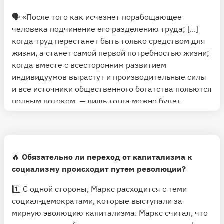
🗣 «После того как исчезнет порабощающее
человека подчинение его разделению труда; [...]
когда труд перестанет быть только средством для
жизни, а станет самой первой потребностью жизни;
когда вместе с всесторонним развитием
индивидуумов вырастут и производительные силы
и все источники общественного богатства польются
полным потоком, — лишь тогда можно будет
совершенно преодолеть узкий горизонт
буржуазного права, и общество сможет написать на
своем знамени: „Каждый по способностям,
каждому — по потребностям“».
🔥
Обязательно ли переход от капитализма к
социализму происходит путем революции?
1️⃣ С одной стороны, Маркс расходится с теми
социал-демократами, которые выступали за
мирную эволюцию капитализма. Маркс считал, что