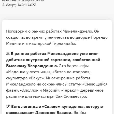
3. Бахус, 1496–1497
Поговорим о ранних работах Микеланджело. Он
создал их во время ученичества во дворце Лоренцо
Медичи и в мастерской Гирландайо.
⚖️
В ранних работах Микеланджело уже смог
добиться внутренней гармонии, свойственной
Высокому Возрождению.
Это барельефы
«Мадонна у лестницы», «Битва кентавров»,
скульптура «Бахус». Многие ранние работы
Микеланджело не сохранились: статуи «Смеющийся
фавн», «Аполлон и Марсий», «Геракл», деревянное
распятие для монастыря Сан Сильвестро.
🏹
Есть легенда о «Спящем купидоне», которую
рассказывает Джорджо Вазари.
Якобы