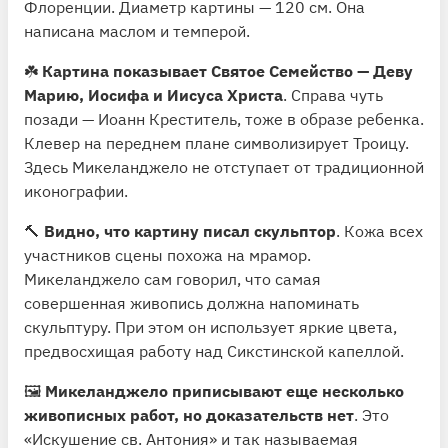
Флоренции. Диаметр картины — 120 см. Она
написана маслом и темперой.
☘️
Картина показывает Святое Семейство — Деву
Марию, Иосифа и Иисуса Христа
. Справа чуть
позади — Иоанн Креститель, тоже в образе ребенка.
Клевер на переднем плане символизирует Троицу.
Здесь Микеланджело не отступает от традиционной
иконографии.
🔨
Видно, что картину писал скульптор
. Кожа всех
участников сцены похожа на мрамор.
Микеланджело сам говорил, что самая
совершенная живопись должна напоминать
скульптуру. При этом он использует яркие цвета,
предвосхищая работу над Сикстинской капеллой.
🖼
Микеланджело приписывают еще несколько
живописных работ, но доказательств нет
. Это
«Искушение св. Антония» и так называемая