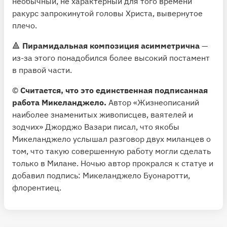
необычный, не характерный для того времени
ракурс запрокинутой головы Христа, вывернутое
плечо.
🔺
Пирамидальная композиция асимметрична
—
из-за этого понадобился более высокий постамент
в правой части.
©️
Считается, что это единственная подписанная
работа Микеланджело.
Автор «Жизнеописаний
наиболее знаменитых живописцев, ваятелей и
зодчих» Джорджо Вазари писал, что якобы
Микеланджело услышал разговор двух миланцев о
том, что такую совершенную работу могли сделать
только в Милане. Ночью автор прокрался к статуе и
добавил подпись: Микеланджело Буонаротти,
флорентиец.