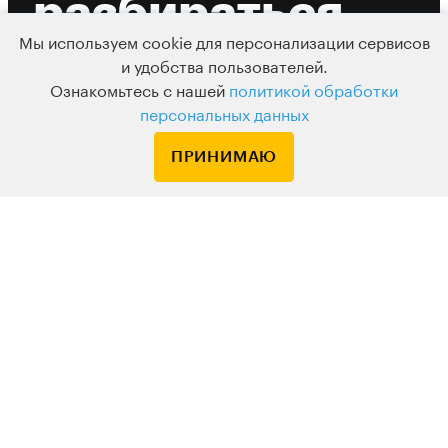
разбираться
Мы используем cookie для персонализации сервисов
в сложных
и удобства пользователей.
Ознакомьтесь с нашей
политикой обработки
темах
персональных данных
ПРИНИМАЮ
с самыми вдохновляющими
экспертами
Только проверенные лекторы
29 тысяч
отзывов
на лекции и
практикумы