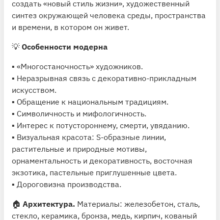
создать «новый стиль жизни», художественный
синтез окружающей человека среды, пространства
и времени, в котором он живет.
💡
Особенности модерна
▪️ «Многостаночность» художников.
▪️ Неразрывная связь с декоративно-прикладным
искусством.
▪️ Обращение к национальным традициям.
▪️ Символичность и мифологичность.
▪️ Интерес к потустороннему, смерти, увяданию.
▪️ Визуальная красота: S-образные линии,
растительные и природные мотивы,
орнаментальность и декоративность, восточная
экзотика, пастельные приглушенные цвета.
▪️ Дороговизна производства.
🏠
Архитектура.
Материалы: железобетон, сталь,
стекло, керамика, бронза, медь, кирпич, кованый