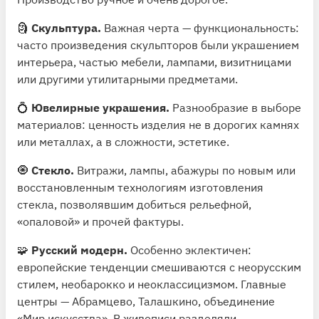
🗿
Скульптура.
Важная черта — функциональность:
часто произведения скульпторов были украшением
интерьера, частью мебели, лампами, визитницами
или другими утилитарными предметами.
💍
Ювелирные украшения.
Разнообразие в выборе
материалов: ценность изделия не в дорогих камнях
или металлах, а в сложности, эстетике.
🧿
Стекло.
Витражи, лампы, абажуры по новым или
восстановленным технологиям изготовления
стекла, позволявшим добиться рельефной,
«опаловой» и прочей фактуры.
🧩
Русский модерн.
Особенно эклектичен:
европейские тенденции смешиваются с неорусским
стилем, необарокко и неоклассицизмом. Главные
центры — Абрамцево, Талашкино, объединение
«Мир искусства». В живописи разделяли