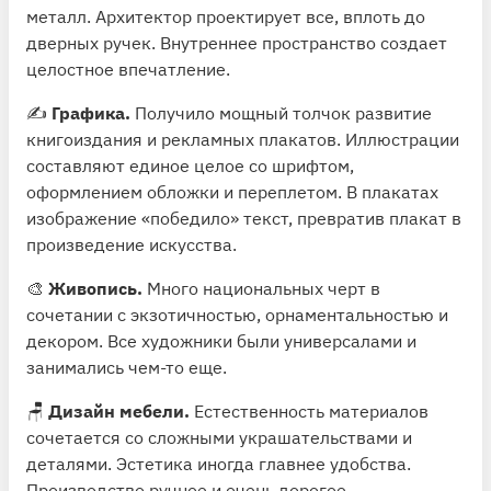
металл. Архитектор проектирует все, вплоть до
дверных ручек. Внутреннее пространство создает
целостное впечатление.
✍️
Графика.
Получило мощный толчок развитие
книгоиздания и рекламных плакатов. Иллюстрации
составляют единое целое со шрифтом,
оформлением обложки и переплетом. В плакатах
изображение «победило» текст, превратив плакат в
произведение искусства.
🎨
Живопись.
Много национальных черт в
сочетании с экзотичностью, орнаментальностью и
декором. Все художники были универсалами и
занимались чем-то еще.
🪑
Дизайн мебели.
Естественность материалов
сочетается со сложными украшательствами и
деталями. Эстетика иногда главнее удобства.
Производство ручное и очень дорогое.