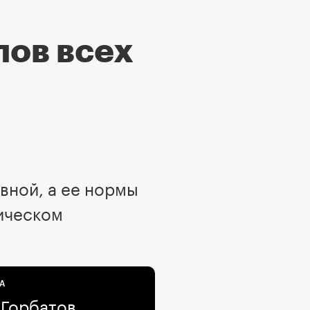
пов всех
вной, а ее нормы
рическом
А
 Горбатов