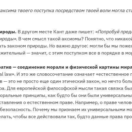
максима твоего поступка посредством твоей воли могла с
рироды.
В другом месте Кант даже пишет:
«Попробуй предс
ироды».
В чем смысл такой аксиомы? Понятно, что никако
ать законом природы. Но важно другое: могли бы мы пожел
жительный — значит, с этим поступком все в порядке в мо
атив — соединение морали и физической картины мир
al law». И это же словосочетание означает «естественное 
 — это не просто еще один этический закон, но нечто бо
ра. Для европейской философской мысли такая связка бы
оральные принципы, как будто бы они были универсальн
тавления о естественном праве. Например, о праве челове
а безопасность. Почему мы признаем их универсальными 
лать, чтобы все действовали так, будто данные права пр