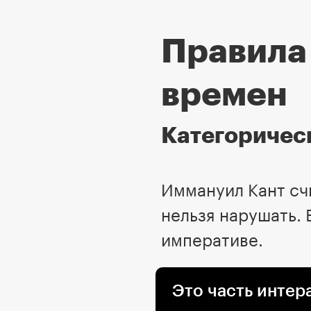
Правила 
времен
Категоричес
Иммануил Кант счи
нельзя нарушать. 
императиве.
Это часть интер