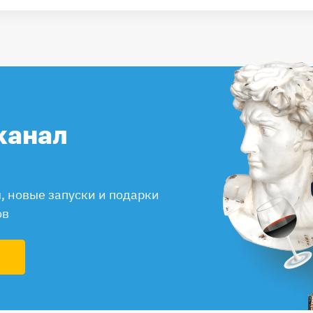
канал
 новые запуски и подарки
ов