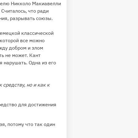
телю Никколо Макиавелли
 Считалось, что ради
ния, разрывать союзы.
емецкой классической
 которой все можно
жду добром и злом
ь не может. Кант
я нарушать. Одна из его
 средству, но и как к
средство для достижения
зя, потому что так один