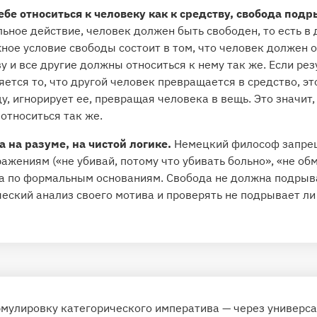
бе относиться к человеку как к средству, свобода подр
ьное действие, человек должен быть свободен, то есть в
ное условие свободы состоит в том, что человек должен о
у и все другие должны относиться к нему так же. Если рез
ется то, что другой человек превращается в средство, это
у, игнорирует ее, превращая человека в вещь. Это значит,
 относиться так же.
 на разуме, на чистой логике.
Немецкий философ запрещ
жениям («не убивай, потому что убивать больно», «не об
 а по формальным основаниям. Свобода не должна подрыв
еский анализ своего мотива и проверять не подрывает ли
мулировку категорического императива — через универс