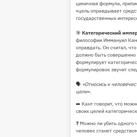
циничная формула, прип
«цель оправдывает средст
государственных интерес
🎯
Категорический импера
философии Иммануил Кант
оправдать. Он считал, чт
должно быть совершенно ч
формулирует категорическ
формулировок звучит сл
🗣
«Относись к человечест
цели».
➡️ Кант говорит, что мож
своих целей категорическ
❓ Можно ли убить одного 
человек станет средством