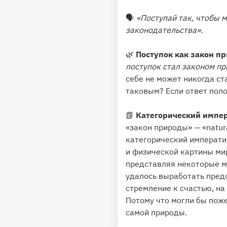
🗣
«Поступай так, чтобы 
законодательства».
🌿
Поступок как закон п
поступок стал законом пр
себе не может никогда ст
таковым? Если ответ поло
📗
Категорический импер
«закон природы» — «natur
категорический императив
и физической картины ми
представляя некоторые м
удалось выработать предс
стремление к счастью, н
Потому что могли бы поже
самой природы.