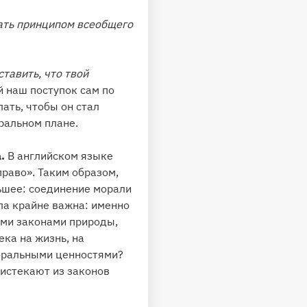
тать принципом всеобщего
тавить, что твой
й наш поступок сам по
ать, чтобы он стал
ральном плане.
а.
В английском языке
право». Таким образом,
льшее: соединение морали
ла крайне важна: именно
ыми законами природы,
ка на жизнь, на
моральными ценностями?
оистекают из законов