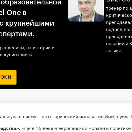
 образовательной
тренер по 
l One в
критическо
преподавал
 с крупнейшими
подряд пол
спертами.
преподават
пособий и 
равлениям, от истории и
логике
и кулинарии на
РОКИ
альную аксиому — категорический императив Иммануила 
едства».
Еще в 15 веке в европейской морали и политике