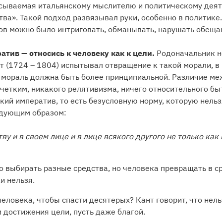
исываемая итальянскому мыслителю и политическому дея
ва». Такой подход развязывал руки, особенно в политике.
ов можно было интриговать, обманывать, нарушать обеща
тив — относись к человеку как к цели.
Родоначальник н
 (1724 – 1804) испытывал отвращение к такой морали, в
о мораль должна быть более принципиальной. Различие ме
етким, никакого релятивизма, ничего относительного быт
ий императив, то есть безусловную норму, которую нельз
едующим образом:
ву и в своем лице и в лице всякого другого не только как к
но выбирать разные средства, но человека превращать в 
и нельзя.
человека, чтобы спасти десятерых? Кант говорит, что нель
 достижения цели, пусть даже благой.