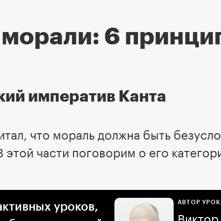
морали: 6 принци
кий императив Канта
тал, что мораль должна быть безусло
В этой части поговорим о его катего
АВТОР УРОК
активных уроков,
Виктор