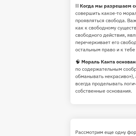
⛓
Когда мы разрешаем се
совершить какое-то морал
проявляться свобода. Важ
как к свободному существ
свободного действия, явля
перечеркивает его свобод
остальным право и к тебе
🧠
Мораль Канта основана
по содержательным сообра
обманывать некрасиво»),
всегда проделывать логич
собственные основания.
Рассмотрим еще одну фор