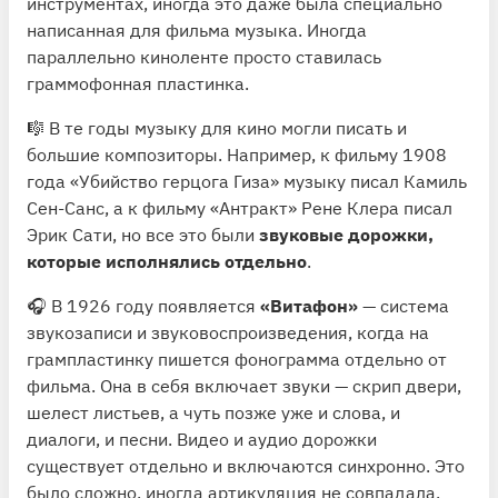
инструментах, иногда это даже была специально
написанная для фильма музыка. Иногда
параллельно киноленте просто ставилась
граммофонная пластинка.
🎼 В те годы музыку для кино могли писать и
большие композиторы. Например, к фильму 1908
года «Убийство герцога Гиза» музыку писал Камиль
Сен-Санс, а к фильму «Антракт» Рене Клера писал
Эрик Сати, но все это были
звуковые дорожки,
которые исполнялись отдельно
.
🎧 В 1926 году появляется
«Витафон»
— система
звукозаписи и звуковоспроизведения, когда на
грампластинку пишется фонограмма отдельно от
фильма. Она в себя включает звуки — скрип двери,
шелест листьев, а чуть позже уже и слова, и
диалоги, и песни. Видео и аудио дорожки
существует отдельно и включаются синхронно. Это
было сложно, иногда артикуляция не совпадала.