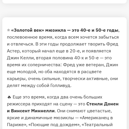
⭐️
«Золотой век» мюзикла — это 40-е и 50-е годы
,
послевоенное время, когда всем хочется забыться
и отвлечься. В эти годы продолжает творить Фред
Астер, который начал еще в 20-е, и появляется
Джин Келли, вторая половина 40-х и 50-е — это
время их соперничества: Фред уже ветеран, Джин
еще молодой, но оба находятся в расцвете
карьеры, очень сильные, творчески активные, они
делят между собой Голливуд.
🔥 Еще это время, когда два очень больших
режиссера приходят на сцену — это
Стенли Донен
и Винсент Миннелли
. Они снимают цветастые,
яркие и динамичные мюзиклы — «Американец в
Париже», «Поющие под дождем», «Театральный