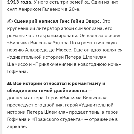
1913 года.
У него есть три ремейка. Один из них
снят Хенриком Галееном в 20-е.
✍️
Сценарий написал Ганс Гейнц Эверс.
Это
крупнейший литератор эпохи символизма, его
романы часто экранизировали. Он взял за основу
«Вильяма Вилсона» Эдгара По и романтическую
поэзию Альфреда де Мюссе. Еще он вдохновлялся
«Удивительной историей Петера Шлемиля»
Шамиссо и «Приключениями в новогоднюю ночь»
Гофмана.
👥
Все истории относятся к романтизму и
объединены темой двойничества
—
доппельгангера. Героя «Вильяма Вильсона»
преследует его двойник, герой «Удивительной
истории Петера Шлемиля» продает тень, а герои
Гофмана и «Пражского студента» — отражение в
зеркале.