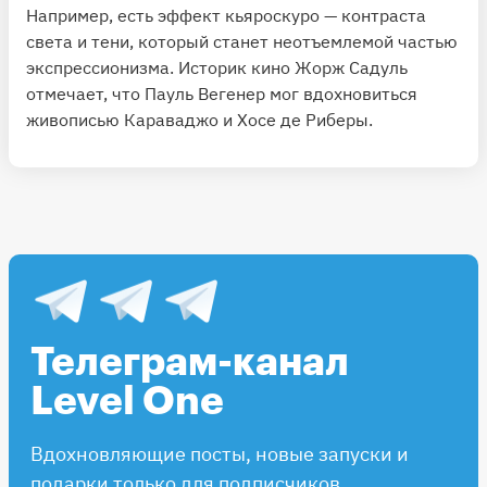
Например, есть эффект кьяроскуро — контраста
света и тени, который станет неотъемлемой частью
экспрессионизма. Историк кино Жорж Садуль
отмечает, что Пауль Вегенер мог вдохновиться
живописью Караваджо и Хосе де Риберы.
Телеграм-канал
Level One
Вдохновляющие посты, новые запуски и
подарки только для подписчиков