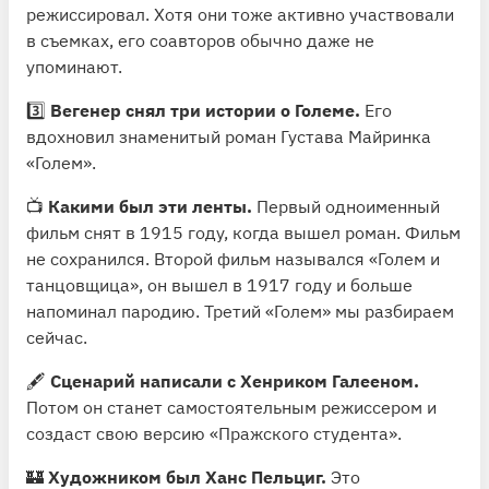
режиссировал. Хотя они тоже активно участвовали
в съемках, его соавторов обычно даже не
упоминают.
3️⃣
Вегенер снял три истории о Големе.
Его
вдохновил знаменитый роман Густава Майринка
«Голем».
📺
Какими был эти ленты.
Первый одноименный
фильм снят в 1915 году, когда вышел роман. Фильм
не сохранился. Второй фильм назывался «Голем и
танцовщица», он вышел в 1917 году и больше
напоминал пародию. Третий «Голем» мы разбираем
сейчас.
🖋
Сценарий написали с Хенриком Галееном.
Потом он станет самостоятельным режиссером и
создаст свою версию «Пражского студента».
🏰
Художником был Ханс Пельциг.
Это