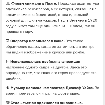
🧟‍♂️
Фильм снимали в Праге.
Пражская архитектура
вдохновила режиссеров, а ее история, связанная с
алхимиками и кабалистикой, стала идеальной
основой для фильма ужасов. Пауль Вегенер в 1920
году снимет там еще один фильм — «Голем, как он
пришел в мир».
🔳
Оператор использовал каше.
Это такое
обрамление кадра, когда он затемнен, а в центре
мы видим изображение в кружке или ромбе.
💭
Использовалась двойная экспозиция
—
наслоение одного кадра на другой. Здесь это
оправдано тем, что главного героя преследует его
двойник.
🔊
Музыку написал композитор Джозеф Уайсс.
Во
время премьеры он играл на фортепиано.
🖼
Стиль съемок вдохновлен живописью.