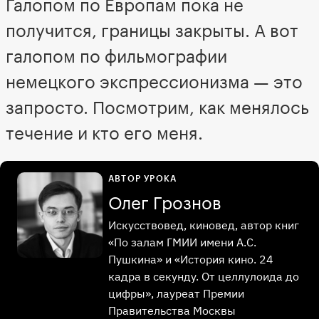
Галопом по Европам пока не
получится, границы закрыты. А вот
галопом по фильмографии
немецкого экспрессионизма — это
запросто. Посмотрим, как менялось
течение и кто его меня.
АВТОР УРОКА
Олег Грознов
Искусствовед, киновед, автор книг
«По залам ГМИИ имени А.С.
Пушкина» и «История кино. 24
кадра в секунду. От целлулоида до
цифры», лауреат Премии
Правительства Москвы