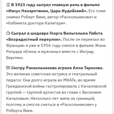
👏
В 1923 году сыграл главную роль в фильме
«Иисус Назаретянин, Царь Иудейский».
Его тоже
снимал Роберт Вине, автор «Раскольникова» и
«Кабинета доктора Калигари».
📺
Сыграл в шедевре Георга Вильгельма Пабста
«Безрадостный переулок».
После он переехал во
Францию и уже в 1956 году снялся в фильме Жана
Ренуара «Елена и мужчины» вместе с Ингрид
Бергман.
💌
Сестру Раскольникова играла Алла Тарасова.
Это великая советская актриса и театральный
педагог. Она долго играла во МХАТе, во время
Гражданской войны гастролировала с Качаловской
группой — труппой артистов во главе с Василием
Качаловым. Несколько лет жила за границей,
поэтому и смогла сняться в «Раскольникове» у
Роберта Вине.