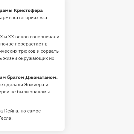
драмы Кристофера
р» в категориях «за
X и XX веков соперничали
 почве перерастает в
ических трюков и сорвать
ть жизни окружающих их
оим братом Джонатаном.
же сделали Энжиера и
герои не были знакомы
а Кейна, но самое
Тесла.