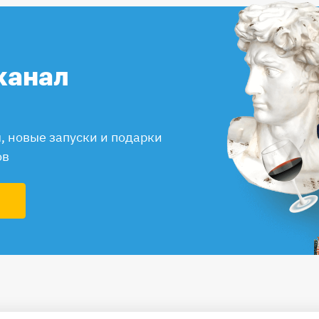
канал
 новые запуски и подарки
ов