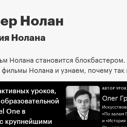
ер Нолан
ия Нолана
ьм Нолана становится блокбастером. 
 фильмы Нолана и узнаем, почему так
АВТОР УРОК
активных уроков,
Олег Г
 образовательной
Искусствов
l One в
«По залам 
и «История 
 с крупнейшими