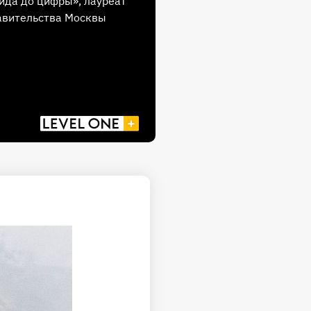
ида до цифры», лауреат
авительства Москвы