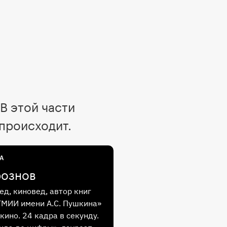
В этой части
 происходит.
А
рознов
ед, киновед, автор книг
ГМИИ имени А.С. Пушкина»
кино. 24 кадра в секунду.