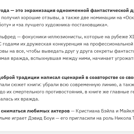
года — это экранизация одноименной фантастической 
получил хорошие отзывы, а также две номинации на «Оска
оту» и «за лучшего художника-постановщика».
льфред — фокусники-иллюзионисты, которые на рубеже XI
 С годами их дружеская конкуренция на профессиональной
овы на все, чтобы выведать друг у друга секреты фантаст
имая вражда, вспыхнувшая между ними, начинает угрожа
оброй традиции написал сценарий в соавторстве со св
лали сюжет книги: убрали всю современную линию, а так
о их смертельного противостояния, в книге же главные 
чалась их вражда.
т сниматься любимых актеров
— Кристиана Бэйла и Майкл
льме играет Дэвид Боуи — его пригласили на роль Никола 