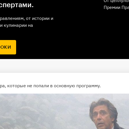
От целлуло
спертами.
Премии Пр
равлениям, от истории и
и кулинарии на
РОКИ
а, которые не попали в основную программу.