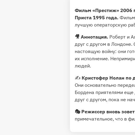
Фильм «Престиж» 2006 
Приста 1995 года.
Фильм 
лучшую операторскую раб
🎥 Аннотация.
Роберт и А
друг с другом в Лондоне.
настоящую войну: они гот
их исполнение. Непримир
людей.
✍️
Кристофер Нолан по д
Они основательно переде
Бордена приятелями еще д
друг с другом, пока не на
🎭 Режиссер вновь зове
примечательное, что в фи