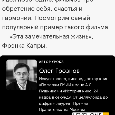
обретение себя, счастья и
гармонии. Посмотрим самый
популярный пример такого фильма
— «Эта замечательная жизнь»,
Фрэнка Капры.
АВТОР УРОКА
Олег Грознов
Искусствовед, киновед, автор книг
«По залам ГМИИ имени А.С.
Пушкина» и «История кино. 24
кадра в секунду. От целлулоида до
цифры», лауреат Премии
Правительства Москвы