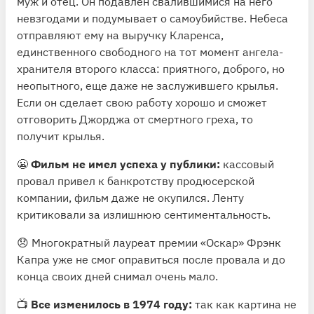
муж и отец. Он подавлен свалившимися на него
невзгодами и подумывает о самоубийстве. Небеса
отправляют ему на выручку Кларенса,
единственного свободного на тот момент ангела-
хранителя второго класса: приятного, доброго, но
неопытного, еще даже не заслужившего крылья.
Если он сделает свою работу хорошо и сможет
отговорить Джорджа от смертного греха, то
получит крылья.
😬
Фильм не имел успеха у публики:
кассовый
провал привел к банкротству продюсерской
компании, фильм даже не окупился. Ленту
критиковали за излишнюю сентиментальность.
😞 Многократный лауреат премии «Оскар» Фрэнк
Капра уже не смог оправиться после провала и до
конца своих дней снимал очень мало.
📺
Все изменилось в 1974 году:
так как картина не