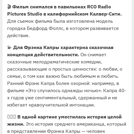
🎬
Фильм снимался в павильонах RCO Radio
Pictures Studio в калифорнийском Калвер-Сити.
Для съемок фильма была изготовлена модель
городка Бедфорд Фоллс, в котором развивается
действие.
💫
Для Фрэнка Капры характерна сказочная
концепция действительности.
Он снимает
сказочные мелодраматические комедии,
рассказывающие о простых ценностях: о любви, о
семье, о том как важно быть любимым и любить.
Ранний Фрэнк Капра более озорной: например, в
фильме «Это случилось однажды ночью». Капра 40-
х годов уже сентиментальный, сдержанный и не
избегает нравоучительной интонации.
💁🏻‍♂️
В одной картине уместилась история целой
жизни.
Это история среднего американца, который
в представлении Фрэнка Капры — человек