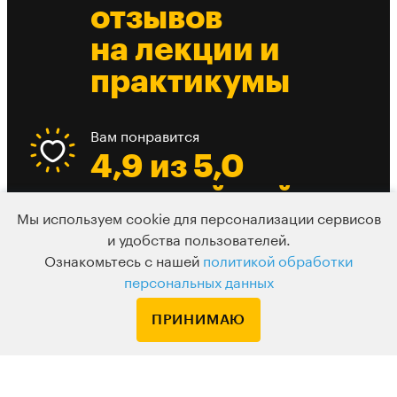
отзывов
на лекции и
практикумы
Вам понравится
4,9 из 5,0
средний рейтинг
Мы используем cookie для персонализации сервисов
лекции
и удобства пользователей.
Ознакомьтесь с нашей
политикой обработки
персональных данных
Есть из чего выбрать
До 10 разных
ПРИНИМАЮ
вебинаров в
день