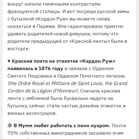
вокруг кипели типичными контрастами
французской столицы. И вот посреди русской зимы
с бутылкой «Кордон Руж» вы можете снова
оказаться в Париже. Или гарантировано приятно
удивить родителей новой девушки, потому что
родители предыдущей от «Красной ленты» были в
восторге.
♥️
Красная лента на этикетке «Кордон Руж»
появилась в 1876 году
и связана с Орденом
Святого Людовика и Орденом Почетного легиона
(the Ordre Royal et Militaire de Saint Louis, the Grand
Cordon de la Légion d'Honneur).
Сначала красная
лента с эмблемой была буквально надета на
бутылку, сейчас стала частью дизайна этикеток и
винных аксессуаров.
🍇
В Мумм любят работать с пино нуаром.
Почти
70% собственных виноградников засажено этим