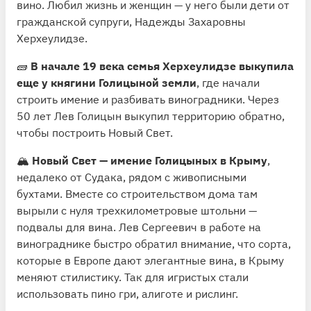
вино. Любил жизнь и женщин — у него были дети от
гражданской супруги, Надежды Захаровны
Херхеулидзе.
🧱
В начале 19 века семья Херхеулидзе выкупила
еще у княгини Голицыной земли
, где начали
строить имение и разбивать виноградники. Через
50 лет Лев Голицын выкупил территорию обратно,
чтобы построить Новый Свет.
🏔
Новый Свет — имение Голицыных в Крыму
,
недалеко от Судака, рядом с живописными
бухтами. Вместе со строительством дома там
вырыли с нуля трехкилометровые штольни —
подвалы для вина. Лев Сергеевич в работе на
винограднике быстро обратил внимание, что сорта,
которые в Европе дают элегантные вина, в Крыму
меняют стилистику. Так для игристых стали
использовать пино гри, алиготе и рислинг.