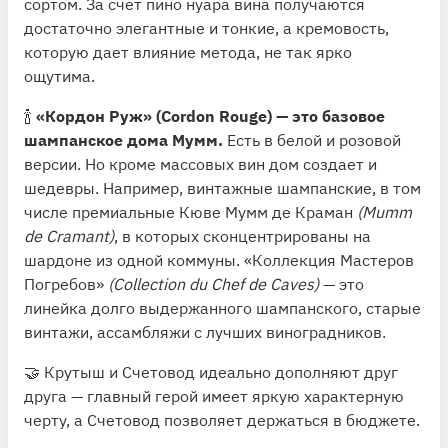
сортом. За счет пино нуара вина получаются
достаточно элегантные и тонкие, а кремовость,
которую дает влияние метода, не так ярко
ощутима.
🍾
«Кордон Руж» (Cordon Rouge) — это базовое
шампанское дома Мумм.
Есть в белой и розовой
версии. Но кроме массовых вин дом создает и
шедевры. Например, винтажные шампанские, в том
числе премиальные Кюве Мумм де Краман
(Mumm
de Cramant)
, в которых сконцентрированы на
шардоне из одной коммуны. «Коллекция Мастеров
Погребов»
(Collection du Chef de Caves)
— это
линейка долго выдержанного шампанского, старые
винтажи, ассамбляжи с лучших виноградников.
🤝 Крутыш и Счетовод идеально дополняют друг
друга — главный герой имеет яркую характерную
черту, а Счетовод позволяет держаться в бюджете.