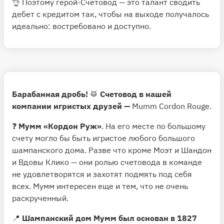
👌 Поэтому герой-Счетовод — это талант сводить
дебет с кредитом так, чтобы на выходе получалось
идеально: востребовано и доступно.
Барабанная дробь!
🥁
Счетовод в нашей
компании игристых друзей —
Mumm Cordon Rouge
.
❓
Мумм «Кордон Руж»
. На его месте по большому
счету могло бы быть игристое любого большого
шампанского дома. Разве что кроме Моэт и Шандон
и Вдовы Клико — они ролью счетовода в команде
не удовлетворятся и захотят подмять под себя
всех. Мумм интересен еще и тем, что не очень
раскрученный.
📍
Шампанский дом Мумм был основан в 1827