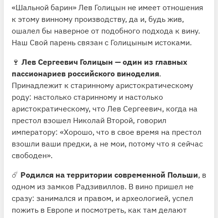
«Шальной барин» Лев Голицын не имеет отношения
к этому винному производству, да и, будь жив,
ошалел бы наверное от подобного подхода к вину.
Наш Свой парень связан с Голицыным истоками.
🍷
Лев Сергеевич Голицын — один из главных
пассионариев российского виноделия
.
Принадлежит к старинному аристократическому
роду: настолько старинному и настолько
аристократическому, что Лев Сергеевич, когда на
престол взошел Николай Второй, говорил
императору: «Хорошо, что в свое время на престол
взошли ваши предки, а не мои, потому что я сейчас
свободен».
☄️
Родился на территории современной Польши
, в
одном из замков Радзивиллов. В вино пришел не
сразу: занимался и правом, и археологией, успел
пожить в Европе и посмотреть, как там делают