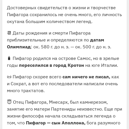
Достоверных свидетельств о жизни и творчестве
Пифагора сохранилось не очень много, его личность
окутана большим количеством легенд.
📆 Даты рождения и смерти Пифагора
приблизительные и определяются по
датам
Олимпиад
: ок. 580 г. до н. э. — ок. 500 г. до н. э.
🧳 Пифагор родился на острове Самос, но в зрелые
годы
переселился в город Кротон
на юге Италии.
📜 Пифагор скорее всего
сам ничего не писал,
как
и Сократ, а вот его последователи написали очень
много трактатов.
😇 Отец Пифагора, Мнесарх, был камнерезом,
занятие его матери Партениды неизвестно. Еще при
жизни философа начала складываться легенда о
том, что
Пифагор — сын Аполлона,
бога разумного