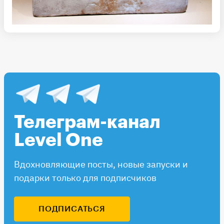
Телеграм-канал
Level One
Вдохновляющие посты, новые запуски и
подарки только для подписчиков
ПОДПИСАТЬСЯ