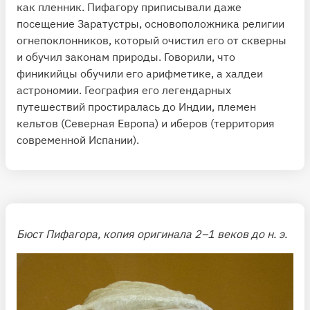
как пленник. Пифагору приписывали даже
посещение Заратустры, основоположника религии
огнепоклонников, который очистил его от скверны
и обучил законам природы. Говорили, что
финикийцы обучили его арифметике, а халдеи
астрономии. География его легендарных
путешествий простиралась до Индии, племен
кельтов (Северная Европа) и иберов (территория
современной Испании).
Бюст Пифагора, копия
оригинала 2–1 веков до н. э.