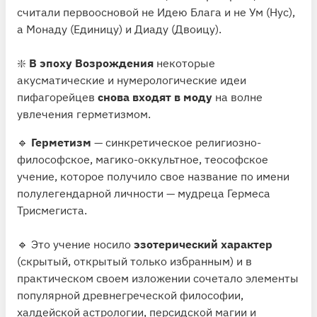
считали первоосновой не Идею Блага и не Ум (Нус),
а Монаду (Единицу) и Диаду (Двоицу).
❇️
В эпоху Возрождения
некоторые
акусматические и нумерологические идеи
пифагорейцев
снова входят в моду
на волне
увлечения герметизмом.
🔹
Герметизм
— синкретическое религиозно-
философское, магико-оккультное, теософское
учение, которое получило свое название по имени
полулегендарной личности — мудреца Гермеса
Трисмегиста.
🔹 Это учение носило
эзотерический характер
(скрытый, открытый только избранным) и в
практическом своем изложении сочетало элементы
популярной древнегреческой философии,
халдейской астрологии, персидской магии и