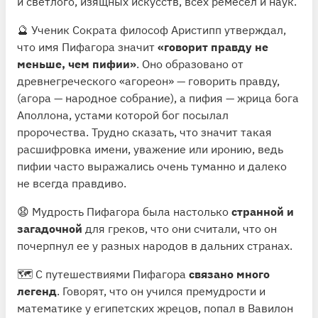
и светлого, изящных искусств, всех ремесел и наук.
🔮 Ученик Сократа философ Аристипп утверждал,
что имя Пифагора значит
«говорит правду не
меньше, чем пифии»
. Оно образовано от
древнегреческого «агореон» — говорить правду,
(агора — народное собрание), а пифия — жрица бога
Аполлона, устами которой бог посылал
пророчества. Трудно сказать, что значит такая
расшифровка имени, уважение или иронию, ведь
пифии часто выражались очень туманно и далеко
не всегда правдиво.
😧 Мудрость Пифагора была настолько
странной и
загадочной
для греков, что они считали, что он
почерпнул ее у разных народов в дальних странах.
🗺 С путешествиями Пифагора
связано много
легенд
. Говорят, что он учился премудрости и
математике у египетских жрецов, попал в Вавилон