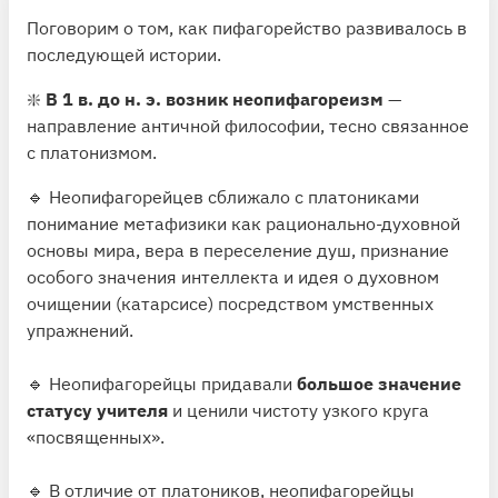
Поговорим о том, как пифагорейство развивалось в
последующей истории.
❇️
В 1 в. до н. э. возник неопифагореизм
—
направление античной философии, тесно связанное
с платонизмом.
🔹 Неопифагорейцев сближало с платониками
понимание метафизики как рационально-духовной
основы мира, вера в переселение душ, признание
особого значения интеллекта и идея о духовном
очищении (катарсисе) посредством умственных
упражнений.
🔹 Неопифагорейцы придавали
большое значение
статусу учителя
и ценили чистоту узкого круга
«посвященных».
🔹 В отличие от платоников, неопифагорейцы