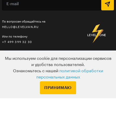
По вопросам обращайтесь на
HELLO@LEVELVAN.RU
Или по телефону
+7 499 399 32 30
Мы используем cookie для персонализации сервисов
LEVEL ONE
и удобства пользователей.
КУРСЫ
Ознакомьтесь с нашей
политикой обработки
персональных данных
ЛЕКТОРЫ
В ПОДАРОК
ПРИНИМАЮ
ВАКАНСИИ
ПОЛЬЗОВАТЕЛЬСКОЕ СОГЛАШЕНИЕ
ДЛЯ ВЕБМАСТЕРОВ