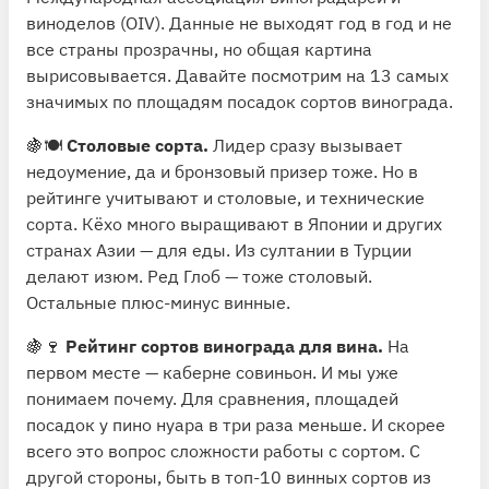
виноделов (
OIV
). Данные не выходят год в год и не
все страны прозрачны, но общая картина
вырисовывается. Давайте посмотрим на 13 самых
значимых по площадям посадок сортов винограда.
🍇🍽
Столовые сорта.
Лидер сразу вызывает
недоумение, да и бронзовый призер тоже. Но в
рейтинге учитывают и столовые, и технические
сорта. Кёхо много выращивают в Японии и других
странах Азии — для еды. Из султании в Турции
делают изюм. Ред Глоб — тоже столовый.
Остальные плюс-минус винные.
🍇🍷
Рейтинг сортов винограда для вина.
На
первом месте — каберне совиньон. И мы уже
понимаем почему. Для сравнения, площадей
посадок у пино нуара в три раза меньше. И скорее
всего это вопрос сложности работы с сортом. С
другой стороны, быть в топ-10 винных сортов из