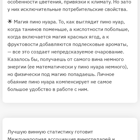
особенности цветения, привязки к климату. Но зато
у них исключительные потребительские свойства.
🌟 Магия пино нуара. То, как выглядит пино нуар,
когда танинов поменьше, а кислотности побольше,
когда включается магия красных ягод, а к
фруктовости добавляются подлесковые ароматы,
— все это создает непредсказуемое очарование.
Казалось бы, получаешь от самого вина немного
энергии (ее математически у пино нуара немного),
но физически под магию попадаешь. Личное
обаяние пино нуара компенсирует не самое
большое удобство в работе с ним.
Лучшую винную статистику готовит
Международная ассоциация виноградарей и