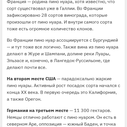
Франция — родина пино нуара, хотя известно, что
сорт существовал уже в Галлии. Во Франции
зафиксировано 28 сортов винограда, которые
произошли от пино нуара. И внутри самого сорта
тоже есть огромное количество клонов.
Во Франции пино нуар ассоциируется с Бургундией
— и тут тоже все логично. Также вина из пино нуара
делают в Журе и Шампани, долине реки Луары,
Эльзасе и, конечно, в Лангедок-Руссильоне, где
делают почти все.
На втором месте США
— парадоксально жаркие
пино нуары. Активный рост посадок сорта начался с
конца XX века. В первую очередь это Калифорния,
а также Орегон.
Германия на третьем месте
— 11 300 гектаров.
Немцы отлично работают с пино нуаром. Он есть в
северном Аре, оппозиция — южный Баден, и точка