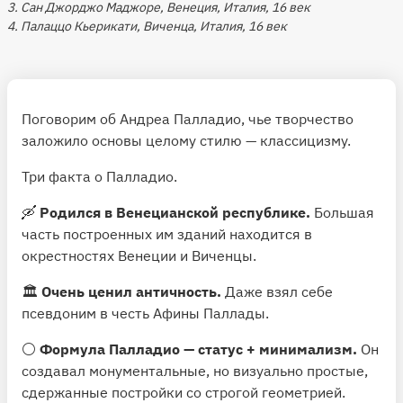
3. Сан Джорджо Маджоре, Венеция, Италия, 16 век
4. Палаццо Кьерикати, Виченца, Италия, 16 век
Поговорим об Андреа Палладио, чье творчество
заложило основы целому стилю — классицизму.
Три факта о Палладио.
🛶
Родился в Венецианской республике.
Большая
часть построенных им зданий находится в
окрестностях Венеции и Виченцы.
🏛
Очень ценил античность.
Даже взял себе
псевдоним в честь Афины Паллады.
⚪️
Формула Палладио — статус + минимализм.
Он
создавал монументальные, но визуально простые,
сдержанные постройки со строгой геометрией.