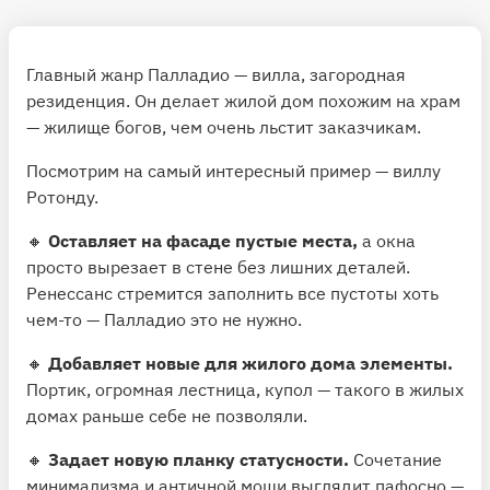
Главный жанр Палладио — вилла, загородная
резиденция. Он делает жилой дом похожим на храм
— жилище богов, чем очень льстит заказчикам.
Посмотрим на самый интереcный пример — виллу
Ротонду.
🔸
Оставляет на фасаде пустые места,
а окна
просто вырезает в стене без лишних деталей.
Ренессанс стремится заполнить все пустоты хоть
чем-то — Палладио это не нужно.
🔸
Добавляет новые для жилого дома элементы.
Портик, огромная лестница, купол — такого в жилых
домах раньше себе не позволяли.
🔸
Задает новую планку статусности.
Сочетание
минимализма и античной мощи выглядит пафосно —