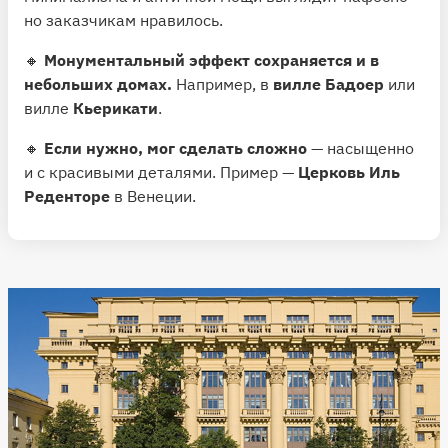
но заказчикам нравилось.
🔸
Монументальный эффект сохраняется и в
небольших домах.
Например, в
вилле Бадоер
или
вилле
Кьерикати
.
🔸
Если нужно, мог сделать сложно
— насыщенно
и с красивыми деталями. Пример —
Церковь Иль
Реденторе
в Венеции.