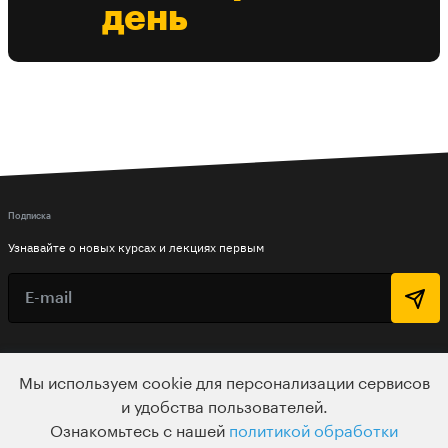
день
Подписка
Узнавайте о новых курсах и лекциях первым
По вопросам обращайтесь на
Мы используем cookie для персонализации сервисов
HELLO@LEVELVAN.RU
и удобства пользователей.
Или по телефону
Ознакомьтесь с нашей
политикой обработки
+7 499 399 32 30