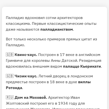
Палладио вдохновил сотни архитекторов
классицизма. Первые классицистические опыты
даже называются
палладианством
.
Вот только несколько примеров прямых цитат из
Палладио.
🇬🇧
Квинс-хаус.
Построен в 17 веке в английском
Гринвиче для королевы Анны Датской. Резиденция
вдохновилась внешним видом
палаццо Кьерикати
.
🇬🇧
Чизик-хаус.
Летний дворец в лондонском
предместье построен в 18 веке в духе
виллы
Ротонда
.
🇷🇺
Дом на Моховой.
Архитектор Иван
Жолтовский построил его в 1934 году для