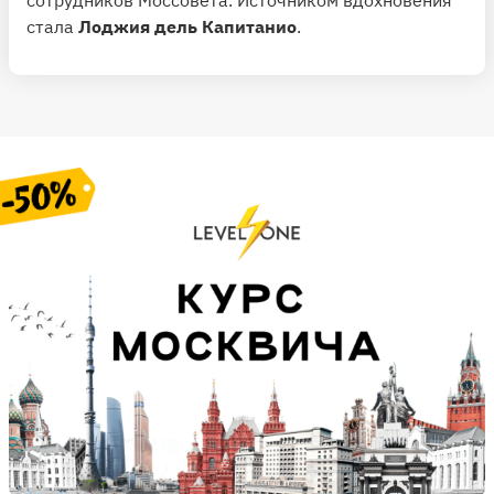
сотрудников Моссовета. Источником вдохновения
стала
Лоджия дель Капитанио
.