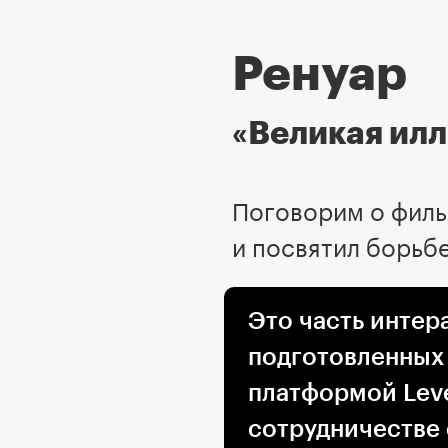
Ренуар
«Великая ил
Поговорим о фильм
и посвятил борьб
Это часть интер
подготовленных
платформой Leve
сотрудничестве