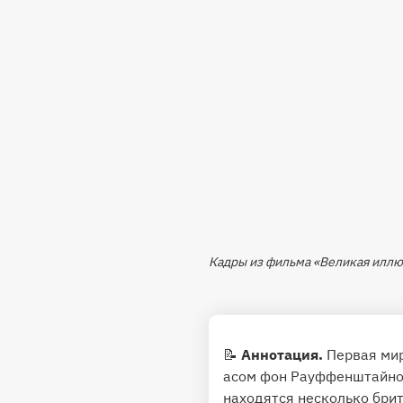
Кадры из фильма «Великая иллю
📝
Аннотация.
Первая ми
асом фон Рауффенштайном,
находятся несколько бри