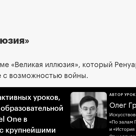
люзия»
е «Великая иллюзия», который Ренуар
е с возможностью войны.
АВТОР УРОК
активных уроков,
Олег Г
 образовательной
Искусствов
l One в
«По залам 
и «История 
 с крупнейшими