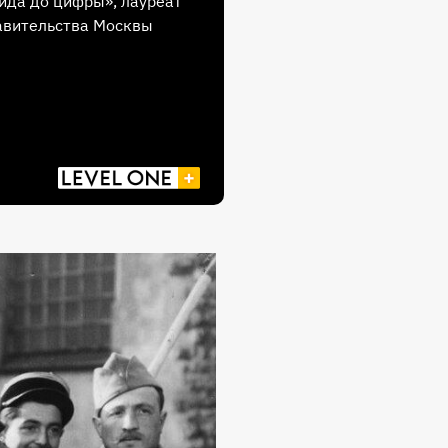
ида до цифры», лауреат
авительства Москвы