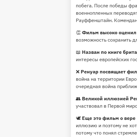
побега. После победы фр
военнопленных переводят
Рауффенштайн. Комендант 
👏
Фильм высоко оценил
возможность сохранить д
📖
Назван по книге брит
интересы европейских го
❌
Ренуар посвящает фил
война на территории Евро
очередная война приближ
👥
Великой иллюзией Ре
участвовал в Первой миро
🕊️
Еще это фильм о вере 
иллюзию и поэтому не хот
потому что понял стремле