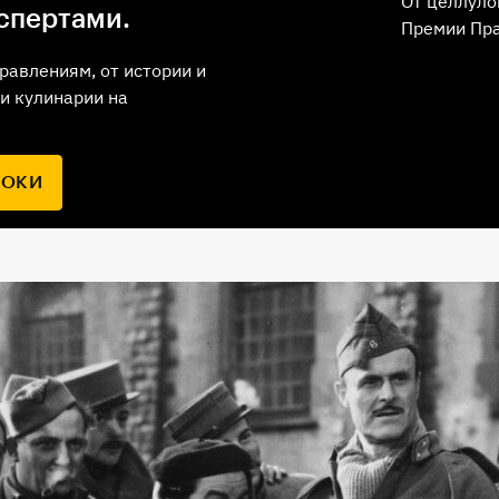
От целлуло
спертами.
Премии Пр
равлениям, от истории и
и кулинарии на
РОКИ