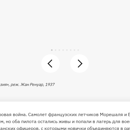
зия», реж.
Жан Ренуар, 1937
ровая война. Самолет французских летчиков Морешаля и 
 но оба пилота остались живы и попали в лагерь для во
танских офицеров, с которыми новички объединяются в ра