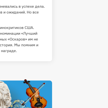
мневались в успехе дела.
в и ожиданий. Но все
кинокритиков США.
в номинации «Лучший
ных «Оскаров» им не
история. Мы помним и
 награде.