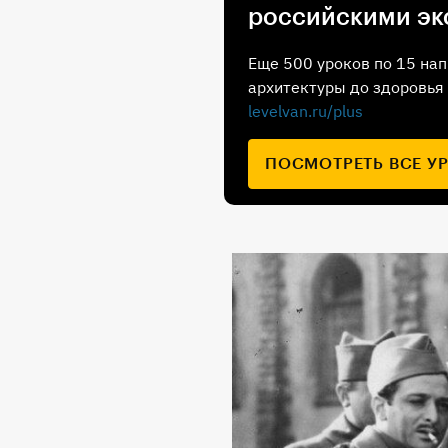
российскими эк
Еще 500 уроков по 15 нап
архитектуры до здоровья 
levelvan.ru/plus
ПОСМОТРЕТЬ ВСЕ У