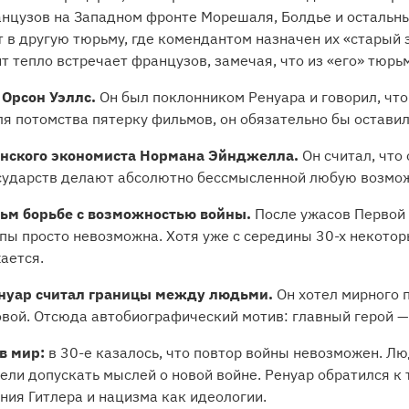
анцузов на Западном фронте Морешаля, Болдье и остальн
 в другую тюрьму, где комендантом назначен их «старый
тепло встречает французов, замечая, что из «его» тюрьм
 Орсон Уэллс.
Он был поклонником Ренуара и говорил, что
ля потомства пятерку фильмов, он обязательно бы остави
анского экономиста Нормана Эйнджелла.
Он считал, что
сударств делают абсолютно бессмысленной любую возмож
ьм борьбе с возможностью войны.
После ужасов Первой 
пы просто невозможна. Хотя уже с середины 30-х некотор
ается.
нуар считал границы между людьми.
Он хотел мирного п
вой. Отсюда автобиографический мотив: главный герой — 
в мир:
в 30-е казалось, что повтор войны невозможен. Лю
ели допускать мыслей о новой войне. Ренуар обратился к
ния Гитлера и нацизма как идеологии.