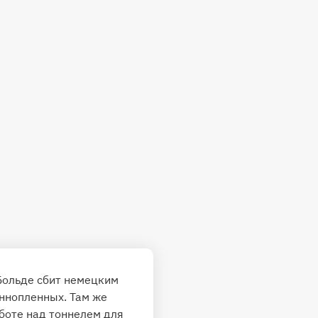
Больде сбит немецким
еннопленных. Там же
боте над тоннелем для