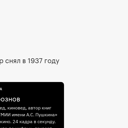
 снял в 1937 году
А
рознов
ед, киновед, автор книг
ГМИИ имени А.С. Пушкина»
кино. 24 кадра в секунду.