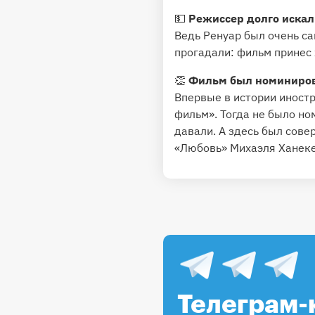
💵
Режиссер долго иска
Ведь Ренуар был очень са
прогадали: фильм принес
👏
Фильм был номиниров
Впервые в истории иност
фильм». Тогда не было н
давали. А здесь был сове
«Любовь» Михаэля Ханеке,
Телеграм-