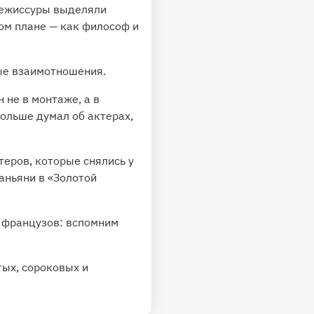
режиссуры выделяли
ом плане — как философ и
ые взаимотношения.
 не в монтаже, а в
больше думал об актерах,
теров, которые снялись у
аньяни в «Золотой
у французов: вспомним
ых, сороковых и