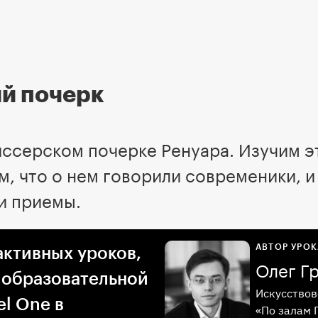
й почерк
ссерском почерке Ренуара. Изучим э
м, что о нем говорили современики, и
и приемы.
АВТОР УРОК
активных уроков,
Олег Г
 образовательной
Искусствов
l One в
«По залам 