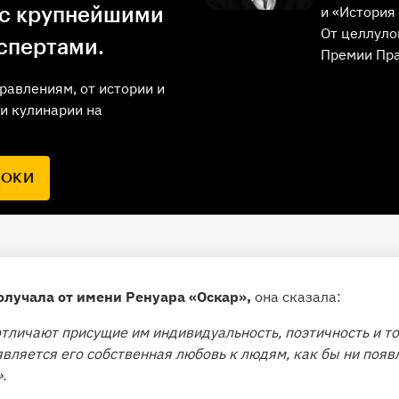
и «История 
 с крупнейшими
От целлуло
спертами.
Премии Пр
равлениям, от истории и
и кулинарии на
РОКИ
олучала от имени Ренуара «Оскар»,
она сказала:
тличают присущие им индивидуальность, поэтичность и т
вляется его собственная любовь к людям, как бы ни появл
.