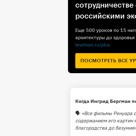
сотрудничестве
российскими эк
Еще 500 уроков по 15 нап
архитектуры до здоровья 
levelvan.ru/plus
ПОСМОТРЕТЬ ВСЕ У
Когда Ингрид Бергман п
🗣
«Все фильмы Ренуара о
содержанием его картин я
благородства до безумия»