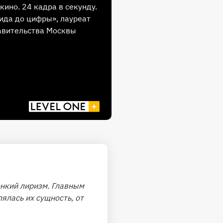
кино. 24 кадра в секунду.
ида до цифры», лауреат
авительства Москвы
онкий лиризм. Главным
ялась их сущность, от