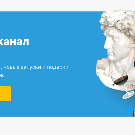
канал
 новые запуски и подарки
ов