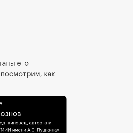
тапы его
 посмотрим, как
А
рознов
ед, киновед, автор книг
ГМИИ имени А.С. Пушкина»