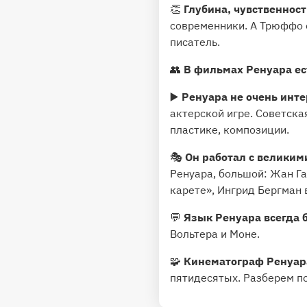
👏
Глубина, чувственнос
современники. А Трюффо о
писатель.
👥
В фильмах Ренуара ес
▶️
Ренуара не очень инте
актерской игре. Советска
пластике, композиции.
🎭
Он работал с великим
Ренуара, большой: Жан Га
карете», Ингрид Бергман 
💬
Язык Ренуара всегда 
Вольтера и Моне.
🧩
Кинематограф Ренуара
пятидесятых. Разберем по