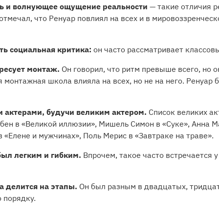
ть и волнующее ощущение реальности
— такие отличия 
тмечал, что Ренуар повлиял на всех и в мировоззренческ
ть социальная критика:
он часто рассматривает классов
ресует монтаж.
Он говорил, что ритм превыше всего, но он
я монтажная школа влияла на всех, но не на него. Ренуар 
и актерами, будучи великим актером.
Список великих ак
бен в «Великой иллюзии», Мишель Симон в «Суке», Анна М
в «Елене и мужчинах», Поль Мерис в «Завтраке на траве».
был легким и гибким.
Впрочем, такое часто встречается 
 делится на этапы.
Он был разным в двадцатых, тридцат
 порядку.