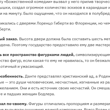
ту «Божественной комедии» вызвал у него прилив творчес
ышки, создал огромное количество эскизов в карандаше 
ни на минуту. Было ощущение, что он находился в полубред
ликались с дверями Лоренцо Гиберти во Флоренции, но че
берти.
ый заказ.
Высота двери должна была составить шесть ме
дена. Поэтому государство предоставило ему две мастер
ь все пространство фигурками людей,
символизирующими
ство фигур, если какая-то ему не нравилась, то он безжал
аотичный и ужасающий.
особенность.
Данте представлял христианский ад, а Роден
 — это души человеческие, несчастные, изгнанные из рая
еланием. Они и есть источник своих несчастий. Он смеша
те и падших женщин Бодлера.
ал по-своему.
Фигуры отличались пропорциям и размерами
не вызывали ощущения единой композиции. Всего Роден с