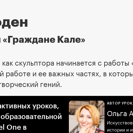
оден
и «Граждане Кале»
как скульптора начинается с работы 
 работе и ее важных частях, в котор
творческий гений.
АВТОР УРОК
активных уроков,
Ольга 
 образовательной
Искусствов
l One в
истории и 