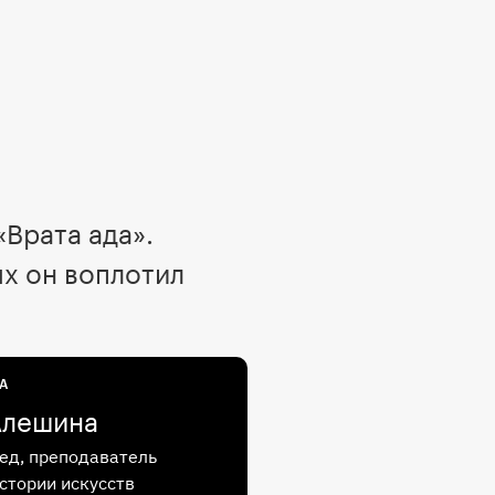
«Врата ада».
ых он воплотил
А
Алешина
ед, преподаватель
истории искусств