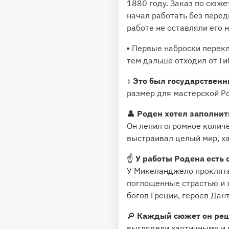
1880 году. Заказ по сюже
начал работать без перед
работе не оставляли его 
▪️ Первые наброски перек
тем дальше отходил от Ги
↕️
Это был государственн
размер для мастерской Ро
👤
Роден хотел заполнит
Он лепил огромное количе
выстраивал целый мир, х
☝️
У работы Родена есть 
У Микеланджело проклятые
поглощенные страстью и ж
богов Греции, героев Дан
🔎
Каждый сюжет он реш
выглядели хаотичными и 