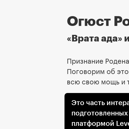
Огюст Р
«Врата ада» 
Признание Родена 
Поговорим об этой
всю свою мощь и 
Это часть интер
подготовленных
платформой Leve