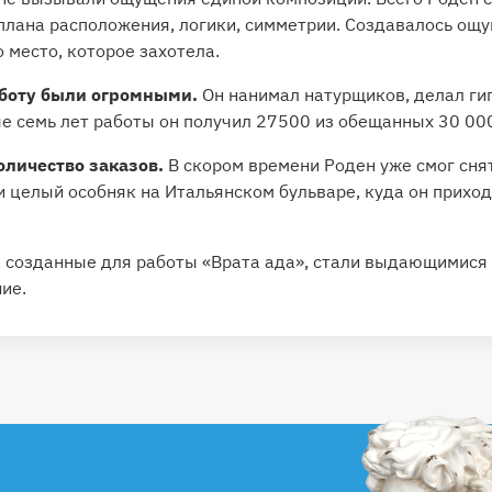
 плана расположения, логики, симметрии. Создавалось ощ
 место, которое захотела.
аботу были огромными.
Он нанимал натурщиков, делал ги
ые семь лет работы он получил 27500 из обещанных 30 00
оличество заказов.
В скором времени Роден уже смог сня
и целый особняк на Итальянском бульваре, куда он прихо
, созданные для работы «Врата ада», стали выдающимися
ие.