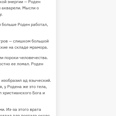
кой энергии — Роден
и акварели. Мысли о
у.
м больше Роден работал,
тров — слишком большой
ские на складе мрамора.
 пороки человечества.
остно ее ломал. Роден
 изобразил ад языческий.
, у Родена же это тела,
л христианского Бога и
. Из-за этого врата
оздал для портала около