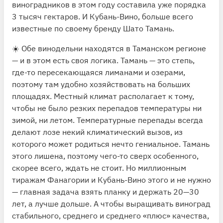
виноградников в этом году составила уже порядка
3 тысяч гектаров. И
Кубань-Вино
, больше всего
известные по своему бренду Шато Тамань.
☀️ Обе винодельни находятся в Таманском регионе
— и в этом есть своя логика. Тамань — это степь,
где-то пересекающаяся лиманами и озерами,
поэтому там удобно хозяйствовать на больших
площадях. Местный климат располагает к тому,
чтобы не было резких перепадов температуры ни
зимой, ни летом. Температурные перепады всегда
делают лозе некий климатический вызов, из
которого может родиться нечто гениальное. Тамань
этого лишена, поэтому чего-то сверх особенного,
скорее всего, ждать не стоит. Но миллионным
тиражам Фанагории и Кубань-Вино этого и не нужно
— главная задача взять планку и держать 20—30
лет, а лучше дольше. А чтобы выращивать виноград
стабильного, среднего и среднего «плюс» качества,