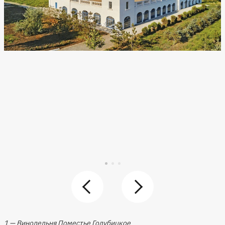
1 — Винодельня Поместье Голубицкое