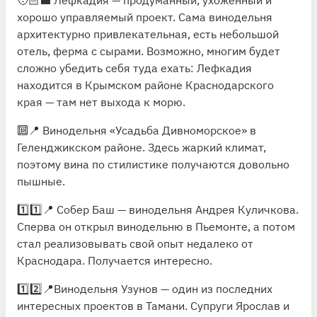
🧑🏻‍💼 Лефкадия — продуманный, ухоженный и
хорошо управляемый проект. Сама винодельня
архитектурно привлекательная, есть небольшой
отель, ферма с сырами. Возможно, многим будет
сложно убедить себя туда ехать: Лефкадия
находится в Крымском районе Краснодарского
края — там нет выхода к морю.
🔟📍
Винодельня «Усадьба Дивноморское»
в
Геленджикском районе. Здесь жаркий климат,
поэтому вина по стилистике получаются довольно
пышные.
1️⃣1️⃣📍
Собер Баш
— винодельня Андрея Куличкова.
Сперва он открыл винодельню в Пьемонте, а потом
стал реализовывать свой опыт недалеко от
Краснодара. Получается интересно.
1️⃣2️⃣📍
Винодельня Узунов
— один из последних
интересных проектов в Тамани. Супруги Ярослав и