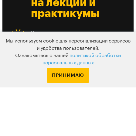
на лекции и
практикумы
Вам понравится
4,9 из 5,0
Мы используем cookie для персонализации сервисов
и удобства пользователей.
средний рейтинг
Ознакомьтесь с нашей
политикой обработки
лекции
персональных данных
ПРИНИМАЮ
Есть из чего выбрать
До 10 разных
вебинаров в
день