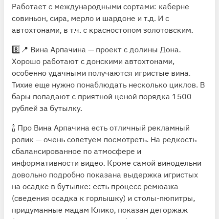
Работает с международными сортами: каберне
совиньон, сира, мерло и шардоне и т.д. И с
автохтонами, в т.ч. с красностопом золотовским.
8️⃣📍
Вина Арпачина
— проект с долины Дона.
Хорошо работают с донскими автохтонами,
особенно удачными получаются игристые вина.
Тихие еще нужно понаблюдать несколько циклов. В
бары попадают с приятной ценой порядка 1500
рублей за бутылку.
🍾 Про Вина Арпачина есть отличный
рекламный
ролик
— очень советуем посмотреть. На редкость
сбалансированное по атмосфере и
информативности видео. Кроме самой винодельни
довольно подробно показана выдержка игристых
на осадке в бутылке: есть процесс ремюажа
(сведения осадка к горлышку) и столы-пюпитры,
придуманные мадам Клико, показан дегоржаж