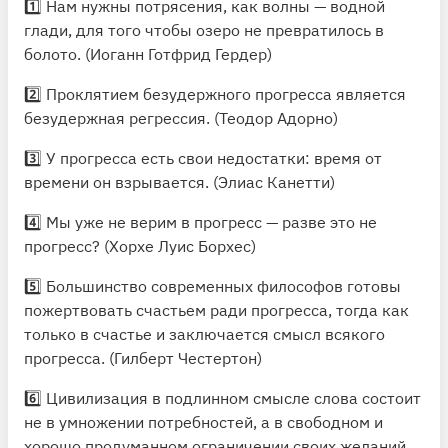
1️⃣ Нам нужны потрясения, как волны — водной
глади, для того чтобы озеро не превратилось в
болото. (Иоганн Готфрид Гердер)
2️⃣ Проклятием безудержного прогресса является
безудержная регрессия. (Теодор Адорно)
3️⃣ У прогресса есть свои недостатки: время от
времени он взрывается. (Элиас Канетти)
4️⃣ Мы уже не верим в прогресс — разве это не
прогресс? (Хорхе Луис Борхес)
5️⃣ Большинство современных философов готовы
пожертвовать счастьем ради прогресса, тогда как
только в счастье и заключается смысл всякого
прогресса. (Гилберт Честертон)
6️⃣ Цивилизация в подлинном смысле слова состоит
не в умножении потребностей, а в свободном и
хорошо продуманном ограничении своих желаний.