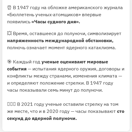
⏰ В 1947 году на обложке американского журнала
«Бюллетень ученых-атомщиков» впервые
появились
«Часы судного дня».
💥 Время, оставшееся до полуночи, символизирует
напряженность международной обстановки,
полночь означает момент ядерного катаклизма.
🎯 Каждый год
ученые оценивают мировые
события
— испытания ядерного оружия, договоры и
конфликты между странами, изменения климата —
и определяют положение стрелки. В 1947 году
часы показывали семь минут до полуночи.
🙅🏻‍♂️ В 2021 году ученые оставили стрелку на том
же месте, что и в 2020 году — часы показывают
сто
секунд до ядерной полуночи.