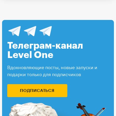
Телеграм-канал
Level One
Вдохновляющие посты, новые запуски и
подарки только для подписчиков
ПОДПИСАТЬСЯ