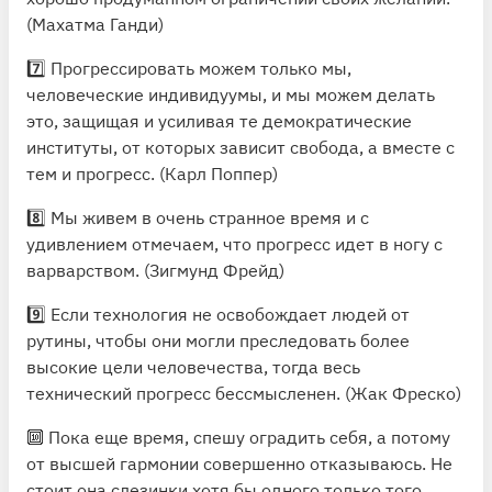
(Махатма Ганди)
7️⃣ Прогрессировать можем только мы,
человеческие индивидуумы, и мы можем делать
это, защищая и усиливая те демократические
институты, от которых зависит свобода, а вместе с
тем и прогресс. (Карл Поппер)
8️⃣ Мы живем в очень странное время и с
удивлением отмечаем, что прогресс идет в ногу с
варварством. (Зигмунд Фрейд)
9️⃣ Если технология не освобождает людей от
рутины, чтобы они могли преследовать более
высокие цели человечества, тогда весь
технический прогресс бессмысленен. (Жак Фреско)
🔟 Пока еще время, спешу оградить себя, а потому
от высшей гармонии совершенно отказываюсь. Не
стоит она слезинки хотя бы одного только того