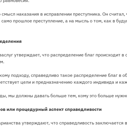
о равновесия.
что смысл наказания в исправлении преступника. Он считал
 само прошлое преступление, а на мысль о том, как в буд
ределения
аслуг утверждает, что распределение благ происходит в 
м.
кому подходу, справедливо такое распределение благ в о
етствует цели и предназначению каждого индивида и каж
ды, мы должны давать больше тем, кому это больше нужн
нов или процедурный аспект справедливости
арианства утверждают, что справедливость заключается 