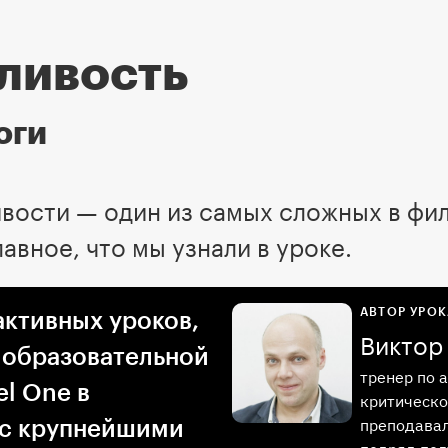
ливость
оги
вости — один из самых сложных в фил
авное, что мы узнали в уроке.
АВТОР УРОК
активных уроков,
Виктор
 образовательной
тренер по 
l One в
критическо
преподавал
 с крупнейшими