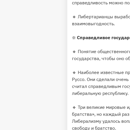
справедливость можно пол
🔹 Либертарианцы выработ
взаимовыгодность.
❇
️ Справедливое государ
🔹 Понятие общественного
государства, чтобы оно о
🔹 Наиболее известные п
Руссо. Они сделали очень
считал справедливым гос
либеральную республику.
🔹 Три великие мировые и
братства», но каждый раз
Либерализму удалось вопл
свободу и братство.