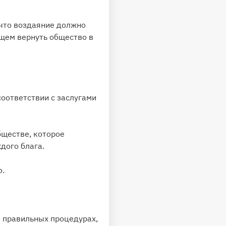
, что воздаяние должно
ущем вернуть общество в
соответствии с заслугами
бществе, которое
дого блага.
о.
в правильных процедурах,