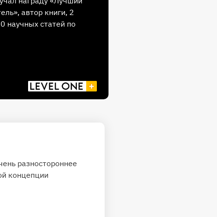
учал награду «Лучший
ель», автор книги, 2
30 научных статей по
очень разностороннее
той концепции