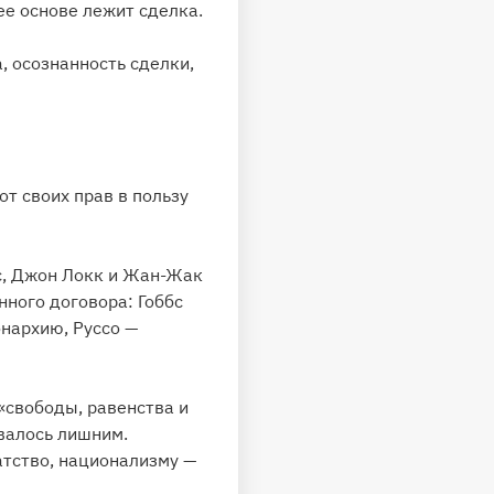
ее основе лежит сделка.
, осознанность сделки,
т своих прав в пользу
с, Джон Локк и Жан-Жак
ного договора: Гоббс
нархию, Руссо —
«свободы, равенства и
ывалось лишним.
атство, национализму —