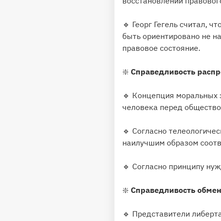
восстановлении правовог
🔹 Георг Гегель считал, 
быть ориентировано не на
правовое состояние.
❇
️ Справедливость расп
🔹 Концепция моральных з
человека перед общество
🔹 Согласно телеологичес
наилучшим образом соотв
🔹 Согласно принципу нуж
❇
️ Справедливость обме
🔹 Представители либерт