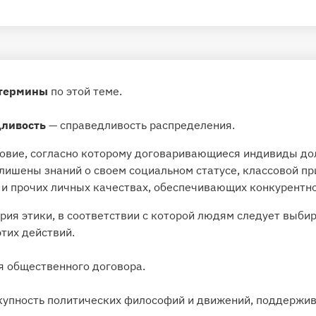
 термины
по этой теме.
дливость
— справедливость распределения.
ловие, согласно которому договаривающиеся индивиды д
 лишены знаний о своем социальном статусе, классовой п
 и прочих личных качествах, обеспечивающих конкурентн
рия этики, в соответствии с которой людям следует выбир
тих действий.
я общественного договора.
купность политических философий и движений, поддержи