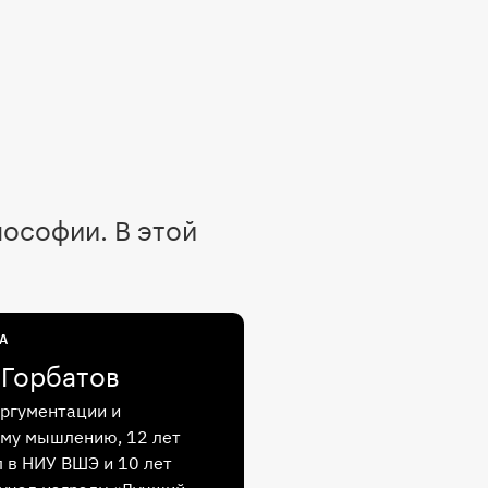
ософии. В этой
А
 Горбатов
аргументации и
му мышлению, 12 лет
 в НИУ ВШЭ и 10 лет