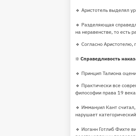
🔹 Аристотель выделял 
🔹 Разделяющая справедл
на неравенстве, то есть 
🔹 Согласно Аристотелю,
❇
️ Справедливость нака
🔹 Принцип Талиона оцени
🔹 Практически все совр
философии права 19 века
🔹 Иммануил Кант считал,
нарушает категорический
🔹 Иоганн Готлиб Фихте в