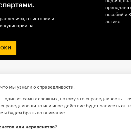
подряд пол
спертами.
преподават
пособий и 
равлениям, от истории и
логике
и кулинарии на
РОКИ
 что мы узнали о справедливости.
 — один из самых сложных, потому что справедливость — 
, справедливо ли то или иное действие будет зависеть от 
 мы будем брать во внимание.
енство или неравенство
?