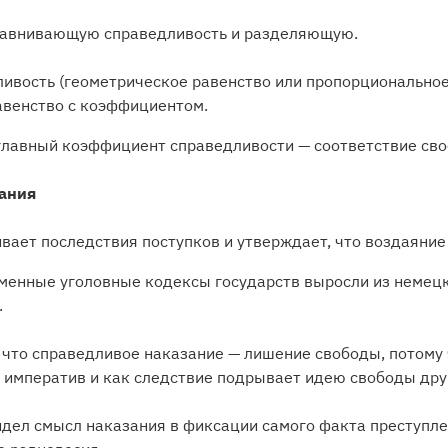
уравнивающую справедливость и разделяющую.
ивость (геометрическое равенство или пропорциональное
равенство с коэффициентом.
 главный коэффициент справедливости — соответствие св
зания
вает последствия поступков и утверждает, что воздаяни
еменные уголовные кодексы государств выросли из немец
.
 что справедливое наказание — лишение свободы, потому
 императив и как следствие подрывает идею свободы дру
идел смысл наказания в фиксации самого факта преступлен