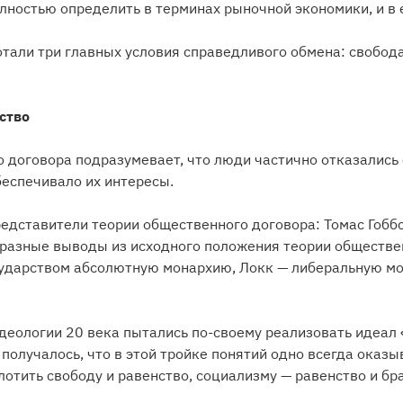
ностью определить в терминах рыночной экономики, и в 
али три главных условия справедливого обмена: свобода
ство
 договора подразумевает, что люди частично отказались о
беспечивало их интересы.
редставители теории общественного договора: Томас Гобб
 разные выводы из исходного положения теории обществен
ударством абсолютную монархию, Локк — либеральную мо
деологии 20 века пытались по-своему реализовать идеал 
 получалось, что в этой тройке понятий одно всегда оказ
отить свободу и равенство, социализму — равенство и бр