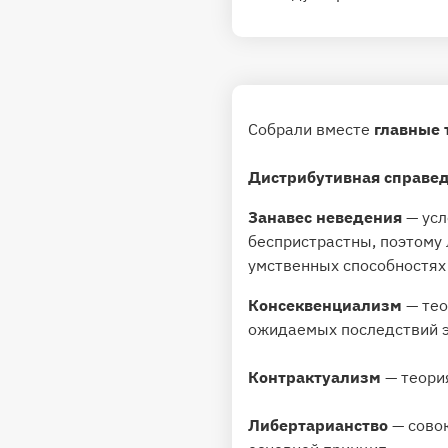
Собрали вместе
главные
Дистрибутивная справе
Занавес неведения
— ус
беспристрастны, поэтому
умственных способностях
Консеквенциализм
— тео
ожидаемых последствий э
Контрактуализм
— теори
Либертарианство
— сово