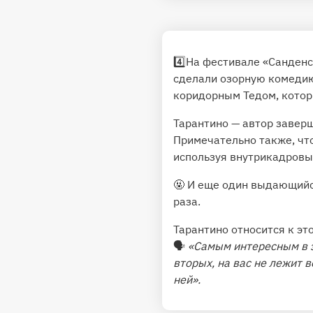
4️⃣На фестивале «Санден
сделали озорную комедию
коридорным Тедом, которы
Тарантино — автор заверш
Примечательно также, что
используя внутрикадровы
🤬 И еще один выдающийс
раза.
Тарантино относится к эт
🗣
«Самым интересным в э
вторых, на вас не лежит в
ней».