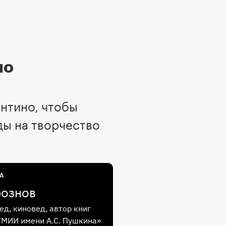
но
антино, чтобы
ды на творчество
А
рознов
ед, киновед, автор книг
ГМИИ имени А.С. Пушкина»