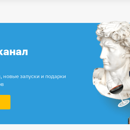
канал
 новые запуски и подарки
ов