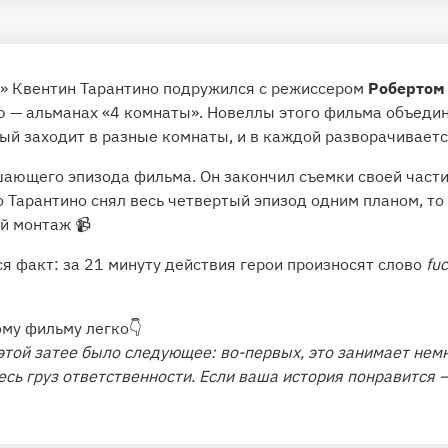
с» Квентин Тарантино подружился с режиссером
Робертом
 — альманах «4 комнаты». Новеллы этого фильма объеди
й заходит в разные комнаты, и в каждой разворачиваетс
ающего эпизода фильма. Он закончил съемки своей части 
 Тарантино снял весь четвертый эпизод одним планом, то
й монтаж 📹
я факт: за 21 минуту действия герои произносят слово
fu
ому фильму легко👇
той затее было следующее: во-первых, это занимает немн
есь груз ответственности. Если ваша история понравится —