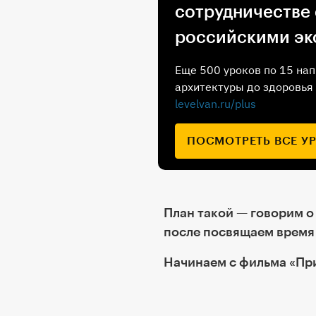
сотрудничестве
российскими эк
Еще 500 уроков по 15 нап
архитектуры до здоровья 
levelvan.ru/plus
ПОСМОТРЕТЬ ВСЕ У
План такой — говорим о
после посвящаем время 
Начинаем с фильма «Пр