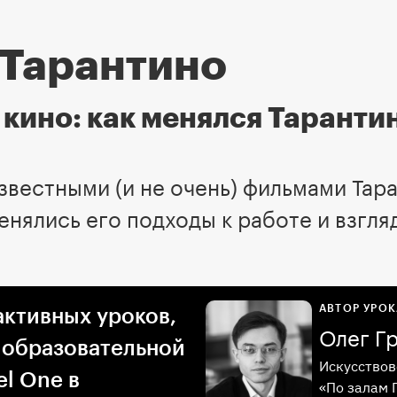
 Тарантино
 кино: как менялся Таранти
звестными (и не очень) фильмами Тар
енялись его подходы к работе и взгля
АВТОР УРОК
активных уроков,
Олег Г
 образовательной
Искусствов
l One в
«По залам 