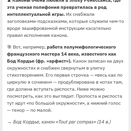
эта ученая полифония превратилась в род
интеллектуальной игры.
Их снабжали
заголовками-подсказками, которые служили чем-то
вроде зашифрованной инструкции касательно
правил исполнения канона.
🎯 Вот, например,
работа полумифологического
французского мастера 14 века, известного как
Бод Кордье (фр. «арфист»).
Канон записан на двух
окружностях и снабжен свернутым в улитку
стихотворением. Его первая строчка — «весь как по
циркулю я сочинен» — продублирована в нотах там,
где должна вступать риспоста. Ниже можно
посмотреть, как это выглядит. Пропоста и риспоста
тут идут «по большой окружности», а нижний голос
— тенор — по малой.
→
Бод Кордье, канон «Tout par compas» (14 в.)