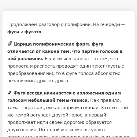
Продолжаем разговор о полифонии. На очереди —
фуги
и
фугато
.
🌈
Царица полифонических форм, фуга
отличается от канона тем, что партии голосов в
ней различны.
Если смысл канона — в том, что
пропоста и риспоста проводят один текст (пусть с
преобразованиями), то в фуге голоса абсолютно
независимы друг от друга.
🎵
Фуга всегда начинается с изложения одним
голосом небольшой темы-тезиса.
Как правило,
тема — краткая, емкая, харизматичная. Затем с той
же темой вступает другой голос, а первый
продолжает идти своей дорогой: образуется
двухголосие. По такой же схеме вступают
остальные голоса; как правило, их в фуге от трех до