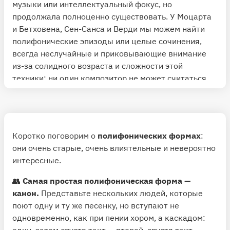
музыки или интеллектуальный фокус, но
продолжала полноценно существовать. У Моцарта
и Бетховена, Сен-Санса и Верди мы можем найти
полифонические эпизоды или целые сочинения,
всегда неслучайные и приковывающие внимание
из-за солидного возраста и сложности этой
техники; ни один композитор не может считаться
профессионалом, не владея искусством
контрапункта — т.е. создания полифонической
ткани.
♾ Стоит отметить еще, что
Коротко поговорим о
полифонических формах
полифония и
:
гомофония — лишь две разновидности того, что
они очень старые, очень влиятельные и невероятно
принято в музыке называть фактурой (т.е.
интересные.
устройства звуковой материи). На самом деле их
👥
Самая простая полифоническая форма —
гораздо больше
— а уж 20 век с его фоническими
канон.
Представьте нескольких людей, которые
находками и электронным звуком по части
поют одну и ту же песенку, но вступают не
изобретения фактур превзошел все остальные. Но
одновременно, как при пении хором, а каскадом:
полифония и гомофония — два полюса, между
один, затем спустя такт — второй, спустя такт —