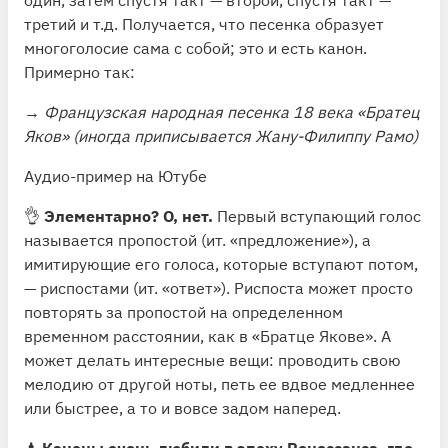
которыми так или иначе располагаются эти
третий и т.д. Получается, что песенка образует
звуковые миры: от русского фольклорного пения
многоголосие сама с собой; это и есть канон.
(особый вид полифонии) до рэпа (особый вид
Примерно так:
гомофонии).
→
Французская народная песенка 18 века «Братец
Яков» (иногда приписывается Жану-Филиппу Рамо)
Аудио-пример на Ютубе
👌
Элементарно? О, нет.
Первый вступающий голос
называется пропостой (ит. «предложение»), а
имитирующие его голоса, которые вступают потом,
— риспостами (ит. «ответ»). Риспоста может просто
повторять за пропостой на определенном
временном расстоянии, как в «Братце Якове». А
может делать интересные вещи: проводить свою
мелодию от другой ноты, петь ее вдвое медленнее
или быстрее, а то и вовсе задом наперед.
♟
Каноны очень любили в эпоху Ренессанса, где