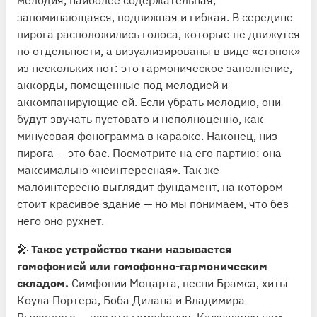
запоминающаяся, подвижная и гибкая. В середине
пирога расположились голоса, которые не движутся
по отдельности, а визуализированы в виде «стопок»
из нескольких нот: это гармоническое заполнение,
аккорды, помещенные под мелодией и
аккомпанирующие ей. Если убрать мелодию, они
будут звучать пустовато и неполноценно, как
минусовая фонограмма в караоке. Наконец, низ
пирога — это бас. Посмотрите на его партию: она
максимально «неинтересная». Так же
малоинтересно выглядит фундамент, на котором
стоит красивое здание — но мы понимаем, что без
него оно рухнет.
🎤
Такое устройство ткани называется
гомофонией или гомофонно-гармоническим
складом.
Симфонии Моцарта, песни Брамса, хиты
Коула Портера, Боба Дилана и Владимира
Высоцкого — все это гомофония. Кажущаяся нам