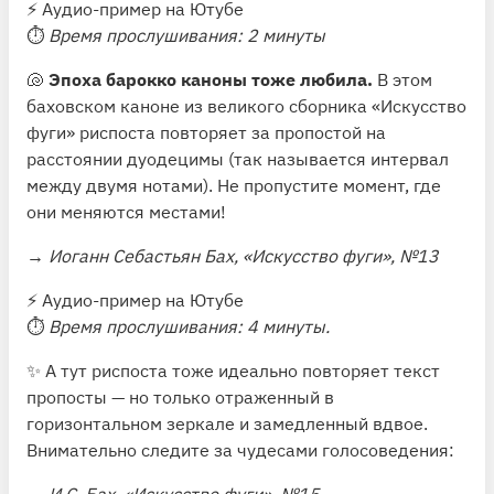
⚡️
Аудио-пример на Ютубе
⏱
Время прослушивания: 2 минуты
🐚
Эпоха барокко каноны тоже любила.
В этом
баховском каноне из великого сборника «Искусство
фуги» риспоста повторяет за пропостой на
расстоянии дуодецимы (так называется интервал
между двумя нотами). Не пропустите момент, где
они меняются местами!
→
Иоганн Себастьян Бах, «Искусство фуги», №13
⚡️
Аудио-пример на Ютубе
⏱
Время прослушивания: 4 минуты.
✨ А тут риспоста тоже идеально повторяет текст
пропосты — но только отраженный в
горизонтальном зеркале и замедленный вдвое.
Внимательно следите за чудесами голосоведения:
→
И.С. Бах, «Искусство фуги», №15