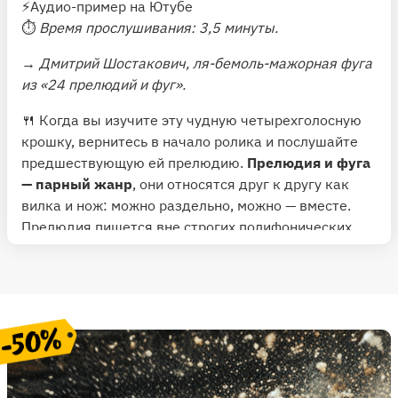
⚡️
Аудио-пример на Ютубе
⏱
Время прослушивания: 3,5 минуты.
→
Дмитрий Шостакович, ля-бемоль-мажорная фуга
из «24 прелюдий и фуг».
🍴 Когда вы изучите эту чудную четырехголосную
крошку, вернитесь в начало ролика и послушайте
предшествующую ей прелюдию.
Прелюдия и фуга
— парный жанр
, они относятся друг к другу как
вилка и нож: можно раздельно, можно — вместе.
Прелюдия пишется вне строгих полифонических
правил, хотя некоторые элементы полифонии там
могут быть.
⚡️
Аудио-пример на Ютубе
⏱
Время прослушивания: 3 минуты
.
✂️
Наконец, иногда фуга может быть
инкорпорирована в виде эпизода в совершенно