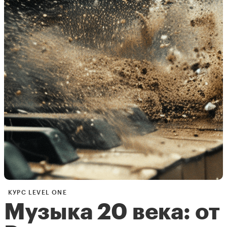
гомофонную ткань
— например, симфоническую
или камерную. В этом случае мы говорим о
фугато
— ит. «маленькой фуге»
. Послушайте, как это
происходит в знаменитом Allegretto из 7 симфонии
Бетховена. Мы начнем чуть заранее. Сможете
сказать, где началось фугато?
⚡️
Аудио-пример на Ютубе
⏱
Время прослушивания: 4 минуты
.
КУРС LEVEL ONE
Музыка 20 века: от