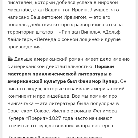
писателем, который добился успеха в мировом
масштабе, стал Вашингтон Ирвинг. Лучшее, что
написано Вашингтоном Ирвингом, — это его
новеллы, действия которых разворачиваются на
территории штатов — «Рип ван Винкль», «Дольф
Хейлигер», «Легенда о сонной лощине» и другие
произведения.
🏜 Дальше американский роман имеет дело именно
с американской действительностью.
Первым
мастером приключенческой литературы в
американской культуре был Фенимор Купер.
Он
писал о людях, которые осваивали американский
континент и про индейцев. Все мы помним про
Чингачгука — эта литература была популярна в
Советском Союзе. Именно с романа Фенимора
Купера «Прерия» 1827 года часто начинают
отсчитывать существование жанра вестерна.
Классический вестерн — это чаще всего