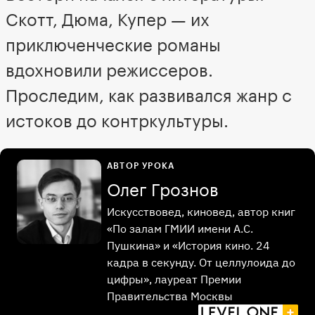
Скотт, Дюма, Купер — их
приключенческие романы
вдохновили режиссеров.
Проследим, как развивался жанр с
истоков до контркультуры.
АВТОР УРОКА
Олег Грознов
Искусствовед, киновед, автор книг
«По залам ГМИИ имени А.С.
Пушкина» и «История кино. 24
кадра в секунду. От целлулоида до
цифры», лауреат Премии
Правительства Москвы