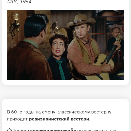
США, 1954
В 60–е годы на смену классическому вестерну
приходит
ревизионистский вестерн.
🧐 Термин
«ревизионистский»
используется для