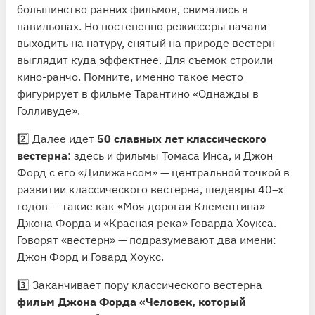
большинство ранних фильмов, снимались в
павильонах. Но постепенно режиссеры начали
выходить на натуру, снятый на природе вестерн
выглядит куда эффектнее. Для съемок строили
кино-ранчо. Помните, именно такое место
фигурирует в фильме Тарантино «Однажды в
Голливуде».
2️⃣ Далее идет
50 славных лет классического
вестерна
: здесь и фильмы Томаса Инса, и Джон
Форд с его «Дилижансом» — центральной точкой в
развитии классического вестерна, шедевры 40–х
годов — такие как «Моя дорогая Клементина»
Джона Форда и «Красная река» Говарда Хоукса.
Говорят «вестерн» — подразумевают два имени:
Джон Форд и Говард Хоукс.
3️⃣ Заканчивает пору классического вестерна
фильм Джона Форда «Человек, который