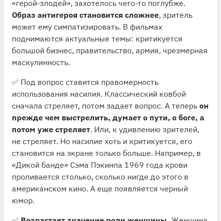
«герой-злодей», захотелось чего-то поглубже.
Образ антигероя становится сложнее
, зритель
может ему симпатизировать. В фильмах
поднимаются актуальные темы: критикуется
большой бизнес, правительство, армия, чрезмерная
маскулинность.
✅ Под вопрос ставится правомерность
использования насилия. Классический ковбой
сначала стреляет, потом задает вопрос. А теперь
он
прежде чем выстрелить, думает о пути, о боге, а
потом уже стреляет
. Или, к удивлению зрителей,
не стреляет. Но насилие хоть и критикуется, его
становится на экране только больше. Например, в
«Дикой банде» Сэма Пэкинпа 1969 года крови
проливается столько, сколько нигде до этого в
американском кино. А еще появляется черный
юмор.
✅
Возрастает значение роли женщины.
Женщина