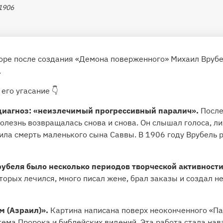
1906
коре после создания «Демона поверженного» Михаил Врубе
.
его угасание 👇
диагноз: «неизлечимый прогрессивный паралич».
После
олезнь возвращалась снова и снова. Он слышал голоса, л
ила смерть маленького сына Саввы. В 1906 году Врубель 
рубеля было несколько периодов творческой активности
оторых лечился, много писал жене, брал заказы и создал 
 (Азраил)».
Картина написана поверх неоконченного «Пас
тема Пророка и библейских видений. Эта работа стала на