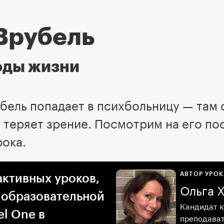
Врубель
оды жизни
убель попадает в психбольницу — там
и теряет зрение. Посмотрим на его по
рока.
АВТОР УРОК
активных уроков,
Ольга 
 образовательной
Кандидат к
l One в
преподават