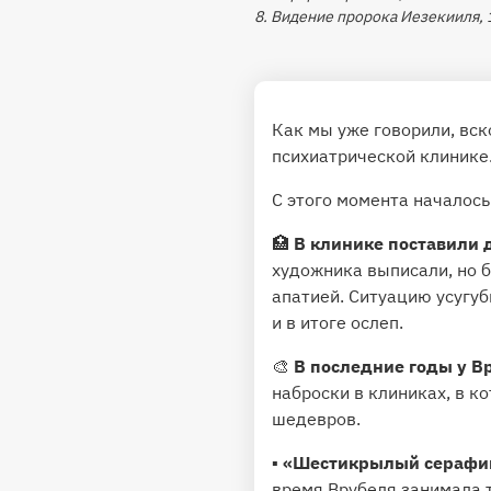
8. Видение пророка Иезекииля, 
Как мы уже говорили, вс
психиатрической клинике
С этого момента началось 
🏥
В клинике поставили 
художника выписали, но б
апатией. Ситуацию усугуб
и в итоге ослеп.
🎨
В последние годы у В
наброски в клиниках, в к
шедевров.
▪️
«Шестикрылый серафим
время Врубеля занимала 