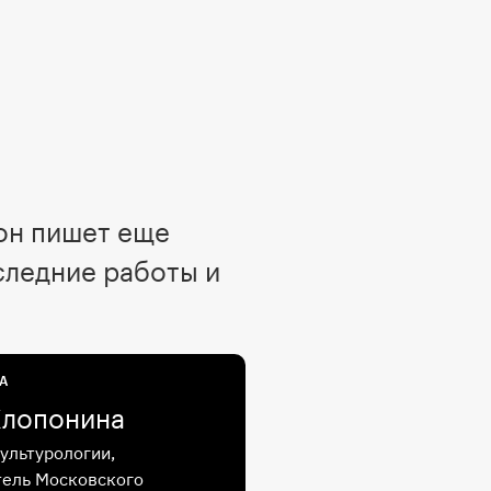
 он пишет еще
следние работы и
А
Хлопонина
ультурологии,
ель Московского