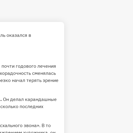
ль оказался в
 почти годового лечения
ихорадочность сменялась
резко начал терять зрение
.
Он делал карандашные
несколько последних
хального звона». В то
важдением художника, он