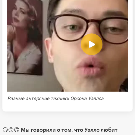
Разные актерские техники Орсона Уэллса
😏😙🙃 Мы говорили о том, что Уэллс любит