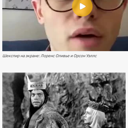
Шекспир на экране: Лоренс Оливье и Орсон Уэллс