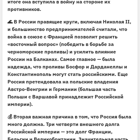
итоге она вступила в войну на стороне их
противников.
🌊 В России правящие круги, включая Николая II,
и большинство предпринимателей считали, что
война в союзе с Францией позволит решить
«восточный вопрос»
(победить в борьбе за
черноморские проливы) и усилить влияние
России на Балканах. Самое главное — была
надежда, что проливы Босфор и Дарданеллы и
Константинополь могут стать российскими. Еще
Россия претендовала на польские владения
Австро-Венгрии и Германии (большая часть
Польши с Варшавой принадлежит Российской
империи).
💰
Вторая важная причина в том, что Россия была
много должна.
Три четверти внешнего долга
Российской империи — это долг Франции,
Бельгии и Великобритании. Значительная часть