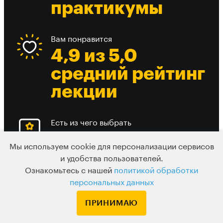
практикумы
Вам понравится
4,9 из 5,0
средний рейтинг
лекции
Есть из чего выбрать
До 10 разных
Мы используем cookie для персонализации сервисов
вебинаров в
и удобства пользователей.
Ознакомьтесь с нашей
политикой обработки
день
персональных данных
ПРИНИМАЮ