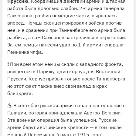
Пруссию.
Координация действий армий и штабная
работа была довольно слабой. 2-я армия генерала
Самсонова, разбив немецкие части, вырвалась
вперед. Немцы сконцентрировали войска против
нее, и в сражении при Танненберге его армия была
разбита, а сам Самсонов застрелился в окружении.
Затем немцы нанесли удар по 1-й армии генерала
Ренненкампфа.
❗️ При всем этом немцы сняли с западного фронта,
рвущегося к Парижу, один корпус для Восточной
Пруссии. Корпус прибыл только после Танненберга,
но этот факт также внес свой вклад в крах
блицкрига.
💪 В сентябре русская армия начала наступление в
Галиции, которая принадлежала Австро-Венгрии.
Эта военная операция была успешной. Русские
армии берут австрийские крепости — в том числе
мощный Перемышль (в марте 1915 года).