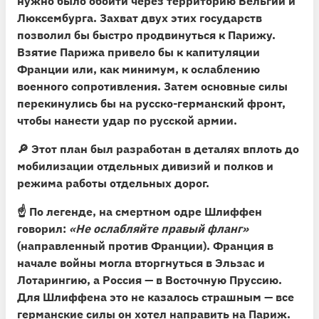
нужно было обойти через территорию Бельгии и
Люксембурга. Захват двух этих государств
позволил бы быстро продвинуться к Парижу.
Взятие Парижа привело бы к капитуляции
Франции или, как минимум, к ослаблению
военного сопротивления. Затем основные силы
перекинулись бы на русско-германский фронт,
чтобы нанести удар по русской армии.
🔎 Этот план был разработан в деталях вплоть до
мобилизации отдельных дивизий и полков и
режима работы отдельных дорог.
☝️ По легенде, на смертном одре Шлиффен
говорил:
«Не ослабляйте правый фланг»
(направленный против Франции). Франция в
начале войны могла вторгнуться в Эльзас и
Лотарингию, а Россия — в Восточную Пруссию.
Для Шлиффена это не казалось страшным — все
германские силы он хотел направить на Париж.