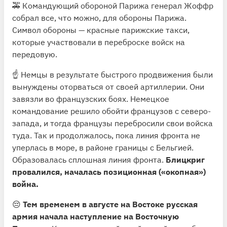
🚕 Командующий обороной Парижа генерал Жоффр
собрал все, что можно, для обороны Парижа.
Символ обороны — красные парижские такси,
которые участвовали в переброске войск на
передовую.
☝️ Немцы в результате быстрого продвижения были
вынуждены оторваться от своей артиллерии. Они
завязли во французских боях. Немецкое
командование решило обойти французов с северо-
запада, и тогда французы перебросили свои войска
туда. Так и продолжалось, пока линия фронта не
уперлась в море, в районе границы с Бельгией.
Образовалась сплошная линия фронта.
Блицкриг
провалился, началась позиционная («окопная»)
война.
😔
Тем временем в августе на Востоке русская
армия начала наступление на Восточную