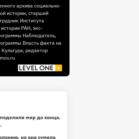
енного архива социально-
ой истории, старший
трудник Института
 истории РАН, экс-
рограммы Наблюдатель,
ограммы Власть факта на
 Культура, редактор
mov.ru
 поделили мир до конца.
.
олонию, но она сумела