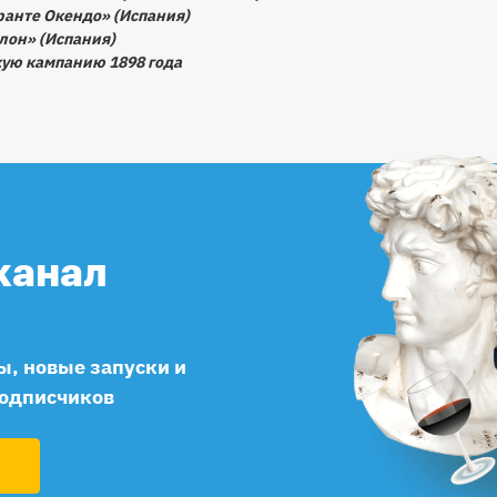
ранте Окендо» (Испания)
лон» (Испания)
кую кампанию 1898 года
канал
, новые запуски и
подписчиков