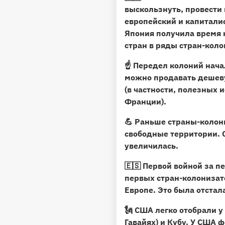
выскользнуть, провести
европейский и капиталис
Япония получила время 
стран в ряды стран-коло
☝️ Передел колоний нача
можно продавать дешеву
(в частности, полезных 
Франции).
💪 Раньше страны-колони
свободные территории. 
увеличилась.
🇪🇸 Первой войной за п
первых стран-колонизато
Европе. Это была отстал
🗽 США легко отобрали 
Гавайях) и Кубу. У США 