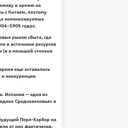
номику и армию на
ь с Китаем, поэтому
яда колонизируемых
1904–1905 годах.
новые рынки сбыта
, где
а и источники ресурсов
и (и в меньшей степени
 время еще оставались
и и конкуренции
а. Испания — одна из
ведник Средневековья» в
(будущий Перл-Харбор на
ели от них фактически,