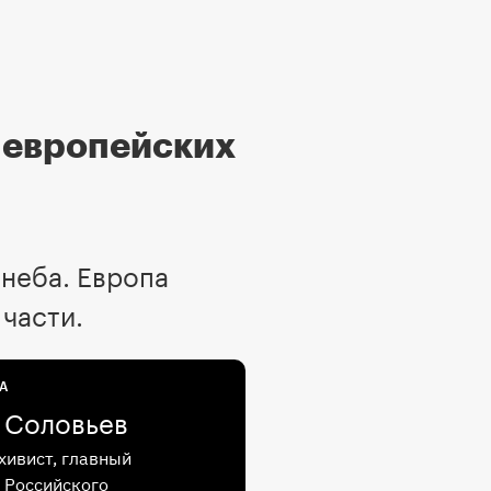
 европейских
неба. Европа
 части.
А
 Соловьев
хивист, главный
 Российского