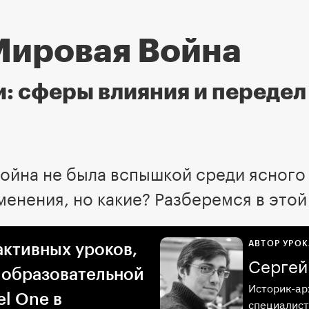
Мировая Война
: сферы влияния и передел
ойна не была вспышкой среди ясного 
менения, но какие? Разберемся в этой
АВТОР УРОК
активных уроков,
Сергей
 образовательной
Историк-ар
l One в
специалист