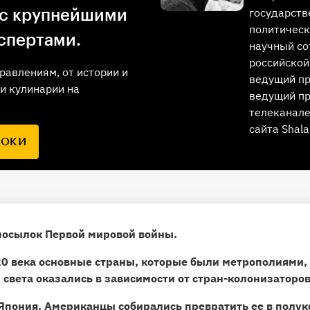
государств
 с крупнейшими
политическ
спертами.
научный со
российской
равлениям, от истории и
ведущий п
и кулинарии на
ведущий пр
телеканале
сайта Shala
РОКИ
посылок Первой мировой войны.
20 века основные страны, которые были метрополиями,
 света оказались в зависимости от стран-колонизаторов
Япония.
Американцы собирались превратить ее в полук