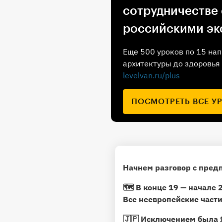
сотрудничестве
российскими эк
Еще 500 уроков по 15 нап
архитектуры до здоровья 
levelvan.ru/plus
ПОСМОТРЕТЬ ВСЕ У
Начнем разговор с пред
🗺 В конце 19 — начале 
Все неевропейские части
🇯🇵
Исключением была 