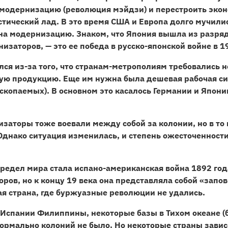
 модернизацию (революция мэйдзи) и перестроить эко
тический лад. В это время США и Европа долго мучилис
на модернизацию. Знаком, что Япония вышла из разр
низаторов, — это ее победа в русско-японской войне в 
лся из-за того, что странам-метрополиям
требовались 
ю продукцию. Еще им нужна была дешевая рабочая сил
ископаемых). В основном это касалось Германии и Япони
заторы тоже воевали между собой за колонии, но в то
Однако ситуация изменилась, и степень ожесточенност
ередел мира стала испано-американская война 1892 год
ров, но к концу 19 века она представляла собой «запо
ая страна, где буржуазные революции не удались.
у Испании Филиппины, некоторые базы в Тихом океане 
формально колоний не было. Но некоторые страны завис