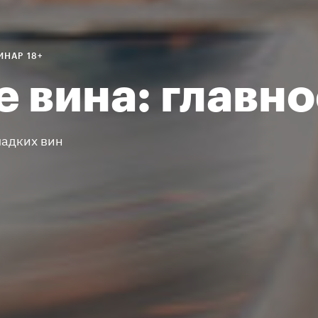
ИНАР 18+
 вина: главно
ладких вин