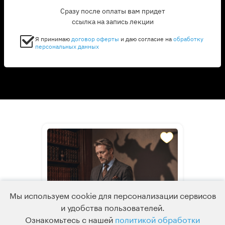
Сразу после оплаты вам придет
ссылка на запись лекции
Я принимаю
договор оферты
и даю согласие на
обработку
персональных данных
Темная сторона
Мы используем cookie для персонализации сервисов
и удобства пользователей.
великой
Ознакомьтесь с нашей
политикой обработки
литературы: Воланд,