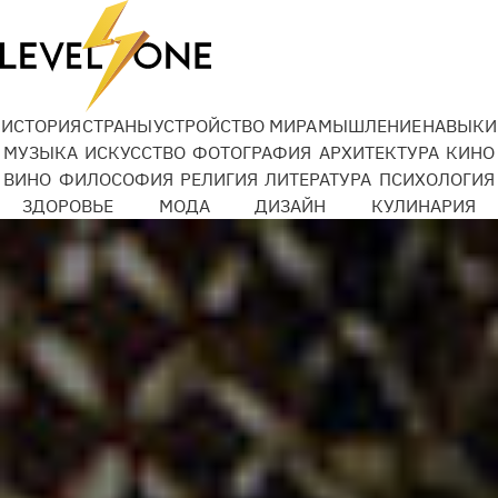
Добро Mail.ru
ИСТОРИЯ
СТРАНЫ
УСТРОЙСТВО МИРА
МЫШЛЕНИЕ
НАВЫКИ
МУЗЫКА
ИСКУССТВО
ФОТОГРАФИЯ
АРХИТЕКТУРА
КИНО
ВИНО
ФИЛОСОФИЯ
РЕЛИГИЯ
ЛИТЕРАТУРА
ПСИХОЛОГИЯ
Подробности
ЗДОРОВЬЕ
МОДА
ДИЗАЙН
КУЛИНАРИЯ