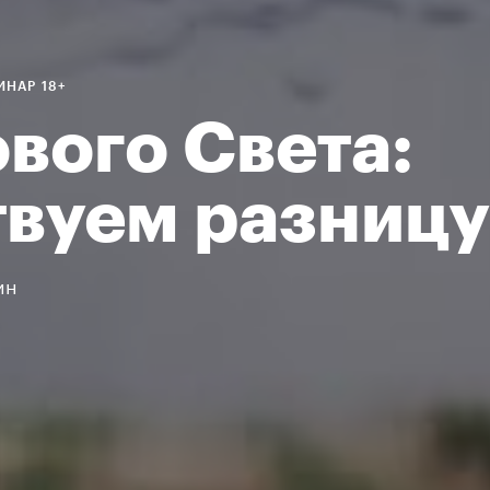
ИНАР 18+
вого Света:
твуем разницу
ин